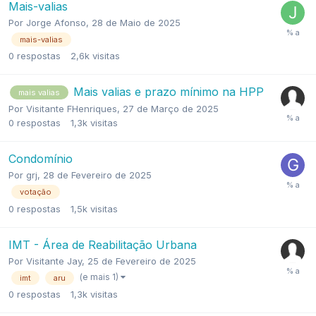
Mais-valias
Por
Jorge Afonso
,
28 de Maio de 2025
mais-valias
0
respostas
2,6k
visitas
Mais valias e prazo mínimo na HPP
mais valias
Por
Visitante FHenriques
,
27 de Março de 2025
0
respostas
1,3k
visitas
Condomínio
Por
grj
,
28 de Fevereiro de 2025
votação
0
respostas
1,5k
visitas
IMT - Área de Reabilitação Urbana
Por
Visitante Jay
,
25 de Fevereiro de 2025
(e mais 1)
imt
aru
0
respostas
1,3k
visitas