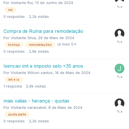
Por
Visitante Rui
,
13 de Junho de 2024
imt
0
respostas
2,2k
visitas
Compra de Ruína para remodelação
Por
Visitante Silva
,
29 de Maio de 2024
(e mais 1)
licença
remodelações
0
respostas
2,6k
visitas
Isencao imt e imposto selo <35 anos
Por
Visitante Wilson santos
,
16 de Maio de 2024
imt e is
1
resposta
2,6k
visitas
mais valias - herança - quotas
Por
Visitante saraisabel
,
8 de Maio de 2024
quota parte
0
respostas
2,2k
visitas