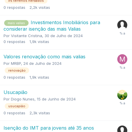
irs terrenos herdados
0
respostas
2,2k
visitas
Investimentos Imobiliários para
mais valias
considerar isenção das mais Valias
Por
Visitante Cristina
,
30 de Julho de 2024
0
respostas
1,9k
visitas
Valores renovação como mais valias
Por
MRBP
,
24 de Julho de 2024
renovação
0
respostas
1,9k
visitas
Usucapião
Por
Diogo Nunes
,
15 de Junho de 2024
usucapião
0
respostas
2,3k
visitas
Isenção do IMT para jovens até 35 anos