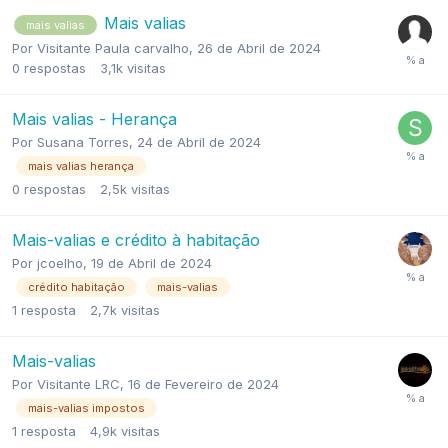
Mais valias
mais valias
Por
Visitante Paula carvalho
,
26 de Abril de 2024
0
respostas
3,1k
visitas
Mais valias - Herança
Por
Susana Torres
,
24 de Abril de 2024
mais valias herança
0
respostas
2,5k
visitas
Mais-valias e crédito à habitação
Por
jcoelho
,
19 de Abril de 2024
crédito habitação
mais-valias
1
resposta
2,7k
visitas
Mais-valias
Por
Visitante LRC
,
16 de Fevereiro de 2024
mais-valias impostos
1
resposta
4,9k
visitas