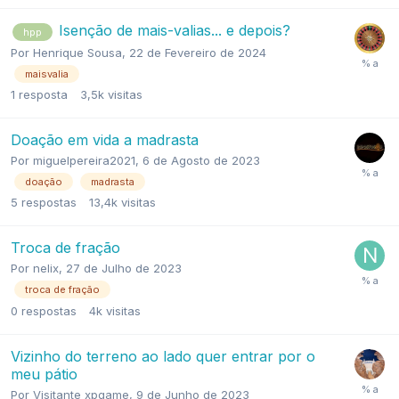
Isenção de mais-valias... e depois?
hpp
Por
Henrique Sousa
,
22 de Fevereiro de 2024
maisvalia
1
resposta
3,5k
visitas
Doação em vida a madrasta
Por
miguelpereira2021
,
6 de Agosto de 2023
doação
madrasta
5
respostas
13,4k
visitas
Troca de fração
Por
nelix
,
27 de Julho de 2023
troca de fração
0
respostas
4k
visitas
Vizinho do terreno ao lado quer entrar por o
meu pátio
Por
Visitante xpgame
,
9 de Junho de 2023