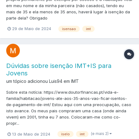
em meu nome e da minha parceira (não casados), tendo eu
mais de 35 e ela menos de 35 anos, haverá lugar à isenção da
parte dela? Obrigado
29 de Maio de 2024
isensao
imt
Dúvidas sobre isenção IMT+IS para
Jovens
um tópico adicionou Luis94 em
IMT
Sobre esta notícia: https://www.doutorfinancas.pt/vida-e-
familia/habitacao/jovens-ate-aos-35-anos-vao-ficar-isentos-
de-pagamento-de-imt/ Estou aqui com uma preocupação, caso
isto avance. Os meus pais compraram uma casa (onde ainda
vivem) em 2001, tinha eu 7 anos. Colocaram-me como co-
propr...
(e mais 2)
13 de Maio de 2024
iselo
imt