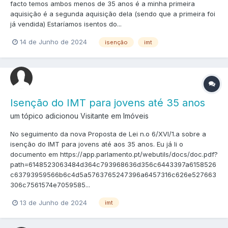
facto temos ambos menos de 35 anos é a minha primeira
aquisição é a segunda aquisição dela (sendo que a primeira foi
já vendida) Estaríamos isentos do...
14 de Junho de 2024
isenção
imt
Isenção do IMT para jovens até 35 anos
um tópico adicionou Visitante em
Imóveis
No seguimento da nova Proposta de Lei n.o 6/XVI/1.a sobre a
isenção do IMT para jovens até aos 35 anos. Eu já li o
documento em https://app.parlamento.pt/webutils/docs/doc.pdf?
path=6148523063484d364c793968636d356c6443397a6158526
c63793959566b6c4d5a5763765247396a6457316c626e527663
306c7561574e7059585...
13 de Junho de 2024
imt