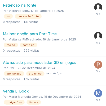
Retenção na fonte
Por
Visitante MRS
,
17 de Janeiro de 2025
irs
rentenção fonte
0
respostas
1,1k
visitas
Melhor opção para Part-Time
Por
Visitante PMMachado
,
16 de Janeiro de 2025
recibo
part-time
0
respostas
999
visitas
Ato isolado para modelador 3D em jogos
Por
PMC
,
26 de Dezembro de 2024
(e mais 1)
ato isolado
ato único
0
respostas
1,3k
visitas
Venda E-Book
Por
Maria Manuela Gomes
,
15 de Dezembro de 2024
obrigações
fiscais