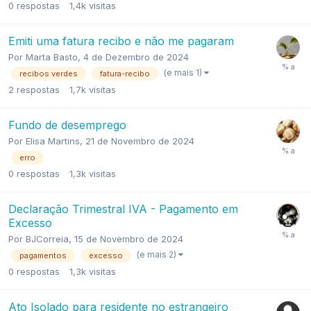
0
respostas
1,4k
visitas
Emiti uma fatura recibo e não me pagaram
Por
Marta Basto
,
4 de Dezembro de 2024
(e mais 1)
recibos verdes
fatura-recibo
2
respostas
1,7k
visitas
Fundo de desemprego
Por
Elisa Martins
,
21 de Novembro de 2024
erro
0
respostas
1,3k
visitas
Declaração Trimestral IVA - Pagamento em
Excesso
Por
BJCorreia
,
15 de Novembro de 2024
(e mais 2)
pagamentos
excesso
0
respostas
1,3k
visitas
Ato Isolado para residente no estrangeiro