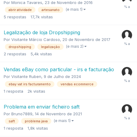
Por
Monica Tavares
,
23 de Novembro de 2016
(e mais 1)
abrir atividade
artesanato
5
respostas
17,7k
visitas
Legalização de loja Dropshipping
Por
Visitante Márcio Cardoso
,
20 de Novembro de 2017
(e mais 2)
dropshipping
legalização
2
respostas
5,4k
visitas
Vendas eBay como particular - irs e facturação
Por
Visitante Ruben
,
9 de Julho de 2024
ebay vat irs facturamento
vendas ecommerce
1
resposta
2k
visitas
Problema em enviar ficheiro saft
Por
Bruno7889
,
14 de Novembro de 2021
(e mais 1)
saft
problema java
1
resposta
1,8k
visitas