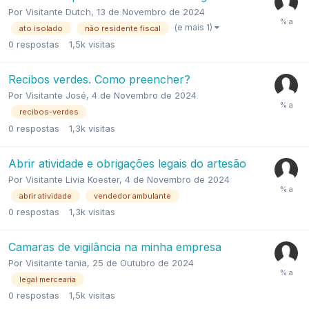
Por
Visitante Dutch
,
13 de Novembro de 2024
(e mais 1)
ato isolado
não residente fiscal
0
respostas
1,5k
visitas
Recibos verdes. Como preencher?
Por
Visitante José
,
4 de Novembro de 2024
recibos-verdes
0
respostas
1,3k
visitas
Abrir atividade e obrigações legais do artesão
Por
Visitante Livia Koester
,
4 de Novembro de 2024
abrir atividade
vendedor ambulante
0
respostas
1,3k
visitas
Camaras de vigilância na minha empresa
Por
Visitante tania
,
25 de Outubro de 2024
legal mercearia
0
respostas
1,5k
visitas