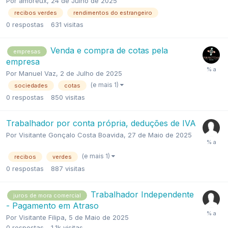
Por
amoreux
,
24 de Julho de 2025
recibos verdes
rendimentos do estrangeiro
0
respostas
631
visitas
Venda e compra de cotas pela
empresas
empresa
Por
Manuel Vaz
,
2 de Julho de 2025
(e mais 1)
sociedades
cotas
0
respostas
850
visitas
Trabalhador por conta própria, deduções de IVA
Por
Visitante Gonçalo Costa Boavida
,
27 de Maio de 2025
(e mais 1)
recibos
verdes
0
respostas
887
visitas
Trabalhador Independente
juros de mora comercial
- Pagamento em Atraso
Por
Visitante Filipa
,
5 de Maio de 2025
0
respostas
1,1k
visitas