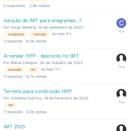
0
respostas
2,8k
visitas
Isenção de IMT para emigrantes...?
Por
Diogo Medina
,
14 de Setembro de 2020
(e mais 1)
emigrante
isenção
1
resposta
8,5k
visitas
Arrendar HPP - desconto no IMT
Por
Maria Campos
,
24 de Outubro de 2022
(e mais 1)
arrendar
imt
1
resposta
4,7k
visitas
Terreno para construção HPP
Por
Visitante IsaCruz
,
19 de Fevereiro de 2023
imt
1
resposta
4,5k
visitas
IMT 2023