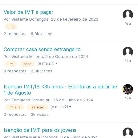
Valor de IMT a pagar
Por
Visitante Domingos
,
28 de Fevereiro de 2023
imt
2
respostas
6,8k
visitas
Comprar casa sendo estrangeiro
Por
Visitante Millena
,
5 de Outubro de 2024
(e mais 1)
imt
casa
0
respostas
2,3k
visitas
Isençao IMT/IS <35 anos - Escrituras a partir de
1 de Agosto
Por
Tommaso Fornaciari
,
25 de Julho de 2024
(e mais 2)
imt e is
isenção
0
respostas
3k
visitas
Isenção de IMT para os jovens
Por
Visitante Maria Coropos
,
6 de Julho de 2024