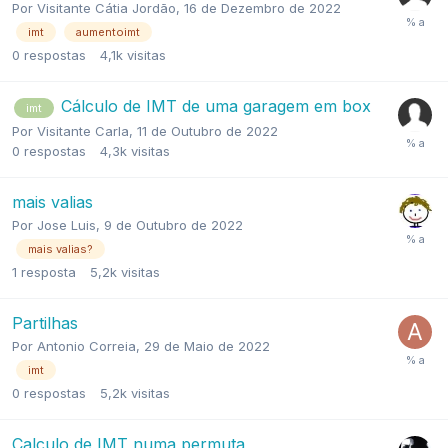
Por
Visitante Cátia Jordão
,
16 de Dezembro de 2022
imt
aumentoimt
0
respostas
4,1k
visitas
Cálculo de IMT de uma garagem em box
imt
Por
Visitante Carla
,
11 de Outubro de 2022
0
respostas
4,3k
visitas
mais valias
Por
Jose Luis
,
9 de Outubro de 2022
mais valias?
1
resposta
5,2k
visitas
Partilhas
Por
Antonio Correia
,
29 de Maio de 2022
imt
0
respostas
5,2k
visitas
Calculo de IMT numa permuta