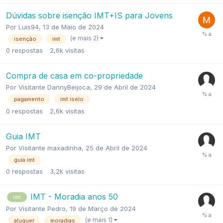
Dúvidas sobre isenção IMT+IS para Jovens
Por
Luis94
,
13 de Maio de 2024
(e mais 2)
isenção
imt
0
respostas
2,6k
visitas
Compra de casa em co-propriedade
Por
Visitante DannyBeijoca
,
29 de Abril de 2024
pagamento
imt iselo
0
respostas
2,6k
visitas
Guia IMT
Por
Visitante maxadinha
,
25 de Abril de 2024
guia imt
0
respostas
3,2k
visitas
IMT - Moradia anos 50
imt
Por
Visitante Pedro
,
19 de Março de 2024
(e mais 1)
aluguer
moradias