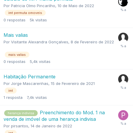
Por
Patricia Olmo Pincarilho
,
10 de Maio de 2022
imt permuta omoveis
0
respostas
5k
visitas
Mais valias
Por
Visitante Alexandra Gonçalves
,
8 de Fevereiro de 2022
mais valias
0
respostas
5,4k
visitas
Habitação Permanente
Por
Jorge Mascarenhas
,
15 de Fevereiro de 2021
imt
1
resposta
7,4k
visitas
Preenchimento do Mod. 1 na
herança indivisa
venda de imóvel de uma herança indivisa
Por
pirsantos
,
14 de Janeiro de 2022
imt