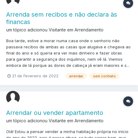
Arrenda sem recibos e não declara às
financas
um tópico adicionou Visitante em
Arrendamento
Boa tarde, estive a morar numa casa onde o senhorio não
passava recibos de ambas as casas que alugava e chegava ao
final do ano e só queria era ver mais dinheiro e fazer obras
para garantir a segurança dos inquilinos, nem vê lá. Viemos
embora de lá porque as dores de cabeça já eram maiores e s...
21 de Fevereiro de 2022
arrendar
sem contrato
Arrendar ou vender apartamento
um tópico adicionou Visitante em
Arrendamento
Olá! Estou a pensar vender a minha habitação própria no início
do ano de 2022, pois é nessa altura, se tudo correr bem, que