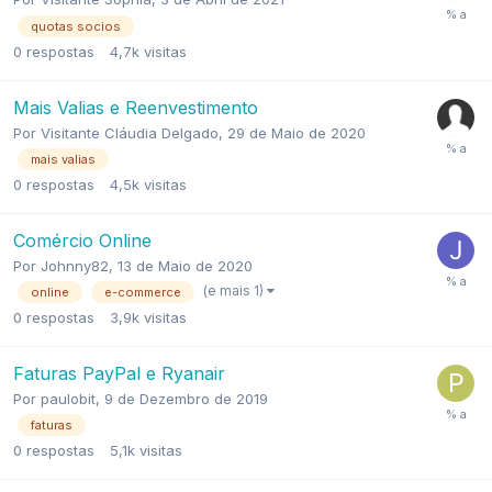
quotas socios
0
respostas
4,7k
visitas
Mais Valias e Reenvestimento
Por
Visitante Cláudia Delgado
,
29 de Maio de 2020
mais valias
0
respostas
4,5k
visitas
Comércio Online
Por
Johnny82
,
13 de Maio de 2020
(e mais 1)
online
e-commerce
0
respostas
3,9k
visitas
Faturas PayPal e Ryanair
Por
paulobit
,
9 de Dezembro de 2019
faturas
0
respostas
5,1k
visitas