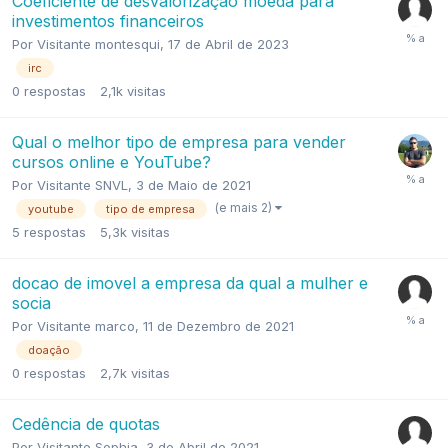
Coeficiente de desvalorização moeda para
investimentos financeiros
Por
Visitante montesqui
,
17 de Abril de 2023
irc
0
respostas
2,1k
visitas
Qual o melhor tipo de empresa para vender
cursos online e YouTube?
Por
Visitante SNVL
,
3 de Maio de 2021
(e mais 2)
youtube
tipo de empresa
5
respostas
5,3k
visitas
docao de imovel a empresa da qual a mulher e
socia
Por
Visitante marco
,
11 de Dezembro de 2021
doação
0
respostas
2,7k
visitas
Cedência de quotas
Por
Visitante Sophia
,
3 de Abril de 2021