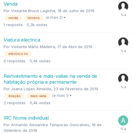
Venda
Por
Visitante Bruno Laginha
,
18 de Julho de 2019
(e mais 2)
venda
terreno
1
resposta
5,3k
visitas
Viatura electrica
Por
Visitante Mário Madeira
,
17 de Abril de 2019
eléctrico irc
0
respostas
5,4k
visitas
Reinvestimento e mais-valias na venda de
habitação própria e permanente
Por
Joana Lopes Almeida
,
23 de Fevereiro de 2019
(e mais 1)
doação
mais-valia
2
respostas
5,4k
visitas
IRC Nome individual
Por
Armando Alexandre Temporao Goncalves
,
18 de
Setembro de 2018