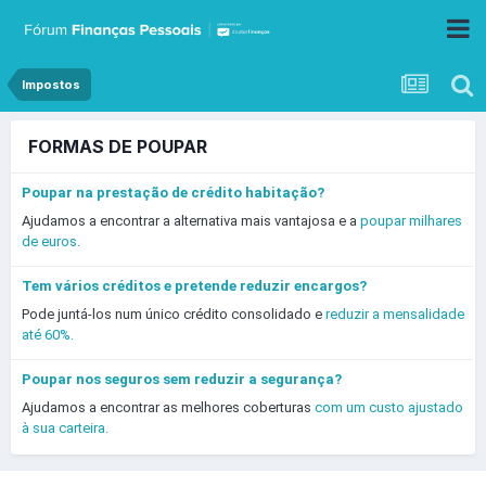
Impostos
FORMAS DE POUPAR
Poupar na prestação de crédito habitação?
Ajudamos a encontrar a alternativa mais vantajosa e a
poupar milhares
de euros.
Tem vários créditos e pretende reduzir encargos?
Pode juntá-los num único crédito consolidado e
reduzir a mensalidade
até 60%.
Poupar nos seguros sem reduzir a segurança?
Ajudamos a encontrar as melhores coberturas
com um custo ajustado
à sua carteira.