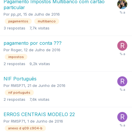
Pagamento Impostos Multibanco com cartão
particular
Por
pp_pt
,
15 de Julho de 2016
pagamentos
multibanco
3
respostas
7,7k
visitas
pagamento por conta ???
Por
Roger
,
12 de Julho de 2016
impostos
2
respostas
9,2k
visitas
NIF Português
Por
RMSP71
,
21 de Junho de 2016
nif português
2
respostas
7,6k
visitas
ERROS CENTRAIS MODELO 22
Por
RMSP71
,
1 de Junho de 2016
anexo d q09 c904-b