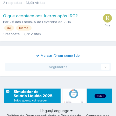
2
respostas
13,9k
visitas
O que acontece aos lucros após IRC?
Por
Zé das Facas
,
5 de Fevereiro de 2016
irc
lucros
1
resposta
7,7k
visitas
Marcar fórum como lido
Seguidores
0
Língua/Language
Política de Responsabilidade e Privacidade
Contacte-nos