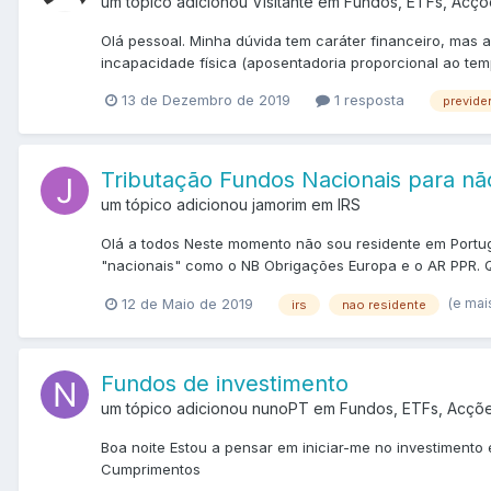
um tópico adicionou Visitante em
Fundos, ETFs, Acçõ
Olá pessoal. Minha dúvida tem caráter financeiro, mas a
incapacidade física (aposentadoria proporcional ao temp
13 de Dezembro de 2019
1 resposta
previde
Tributação Fundos Nacionais para nã
um tópico adicionou jamorim em
IRS
Olá a todos Neste momento não sou residente em Portugal
"nacionais" como o NB Obrigações Europa e o AR PPR. Qu
(e mai
12 de Maio de 2019
irs
nao residente
Fundos de investimento
um tópico adicionou nunoPT em
Fundos, ETFs, Acçõ
Boa noite Estou a pensar em iniciar-me no investimento
Cumprimentos