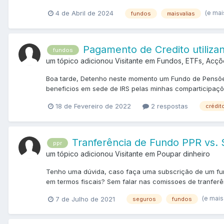
(e mai
4 de Abril de 2024
fundos
maisvalias
Pagamento de Credito utiliz
fundos
um tópico adicionou Visitante em
Fundos, ETFs, Acçõ
Boa tarde, Detenho neste momento um Fundo de Pensões
beneficios em sede de IRS pelas minhas comparticipaçõe
18 de Fevereiro de 2022
2 respostas
crédit
Tranferência de Fundo PPR vs.
ppr
um tópico adicionou Visitante em
Poupar dinheiro
Tenho uma dúvida, caso faça uma subscrição de um fun
em termos fiscais? Sem falar nas comissoes de tranfer
(e mais
7 de Julho de 2021
seguros
fundos