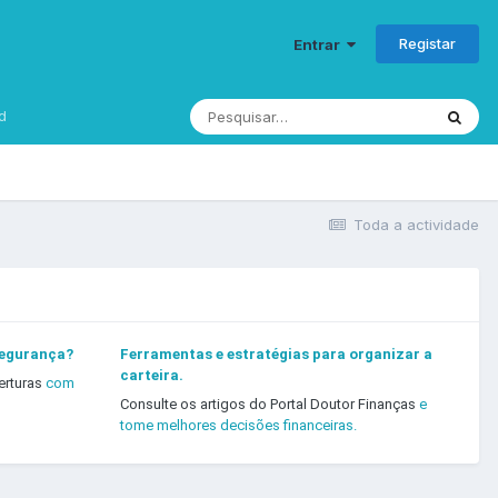
Registar
Entrar
d
Toda a actividade
segurança?
Ferramentas e estratégias para organizar a
carteira.
erturas
com
Consulte os artigos do Portal Doutor Finanças
e
tome melhores decisões financeiras.