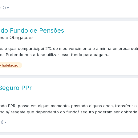
s 2)
ando Fundo de Pensões
es e Obrigações
 o qual comparticipei 2% do meu vencimento e a minha empresa outro
s Pretendo nesta fase utilizar esse fundo para pagam...
o habitação
 Seguro PPr
do PPR, posso em algum momento, passado alguns anos, transferir o
ência/ resgate que dependento do fundo/ seguro poderam ser cobrada.
 1)