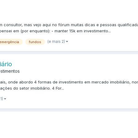
 um consultor, mas vejo aqui no fórum muitas dicas e pessoas qualific
nsei em (por enquanto): - manter 15k em investimento...
(e mais 2)
 emergência
fundos
iário
estimentos
mais, onde abordo 4 formas de investimento em mercado imobiliário, 
ções do setor imobiliário. 4 For...
 1)