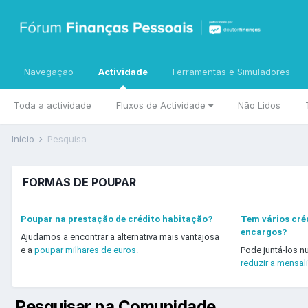
Navegação
Actividade
Ferramentas e Simuladores
Toda a actividade
Fluxos de Actividade
Não Lidos
Início
Pesquisa
FORMAS DE POUPAR
Poupar na prestação de crédito habitação?
Tem vários créd
encargos?
Ajudamos a encontrar a alternativa mais vantajosa
e a
poupar milhares de euros.
Pode juntá-los n
reduzir a mensal
Pesquisar na Comunidade