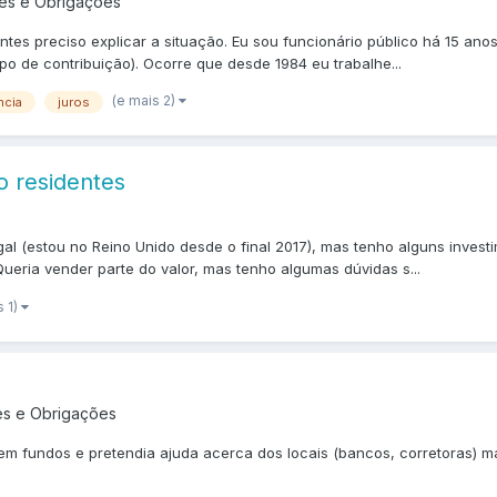
es e Obrigações
ntes preciso explicar a situação. Eu sou funcionário público há 15 an
o de contribuição). Ocorre que desde 1984 eu trabalhe...
(e mais 2)
ncia
juros
o residentes
 (estou no Reino Unido desde o final 2017), mas tenho alguns investim
eria vender parte do valor, mas tenho algumas dúvidas s...
s 1)
es e Obrigações
 em fundos e pretendia ajuda acerca dos locais (bancos, corretoras) m