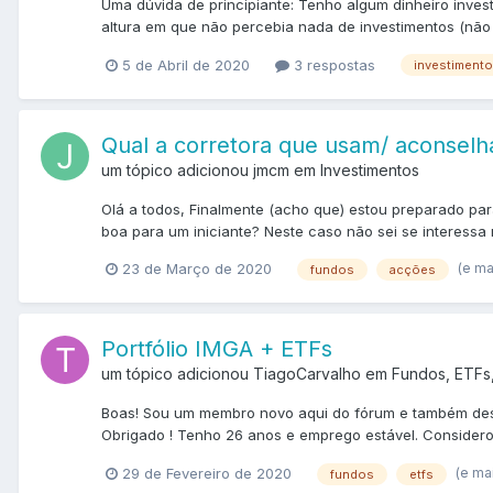
Uma dúvida de principiante: Tenho algum dinheiro inve
altura em que não percebia nada de investimentos (não
5 de Abril de 2020
3 respostas
investimento
Qual a corretora que usam/ aconsel
um tópico adicionou jmcm em
Investimentos
Olá a todos, Finalmente (acho que) estou preparado pa
boa para um iniciante? Neste caso não sei se interessa 
(e ma
23 de Março de 2020
fundos
acções
Portfólio IMGA + ETFs
um tópico adicionou TiagoCarvalho em
Fundos, ETFs
Boas! Sou um membro novo aqui do fórum e também desta
Obrigado ! Tenho 26 anos e emprego estável. Considero-m
(e ma
29 de Fevereiro de 2020
fundos
etfs