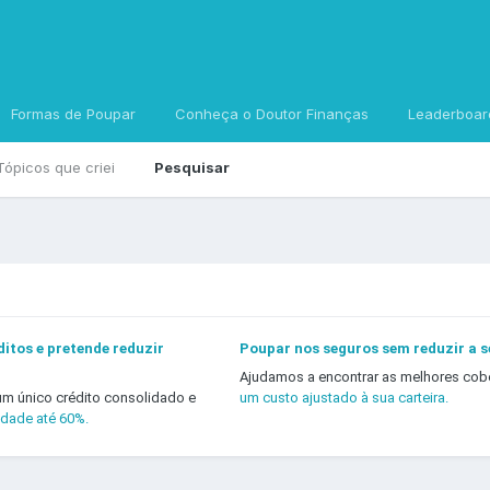
Formas de Poupar
Conheça o Doutor Finanças
Leaderboar
Tópicos que criei
Pesquisar
itos e pretende reduzir
Poupar nos seguros sem reduzir a 
Ajudamos a encontrar as melhores cob
um único crédito consolidado e
um custo ajustado à sua carteira.
idade até 60%.