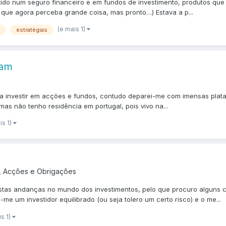
stido num seguro financeiro e em fundos de investimento, produtos q
 que agora perceba grande coisa, mas pronto…) Estava a p...
(e mais 1)
estratégias
ham
ra investir em acções e fundos, contudo deparei-me com imensas plata
mas não tenho residência em portugal, pois vivo na...
is 1)
, Acções e Obrigações
s andanças no mundo dos investimentos, pelo que procuro alguns cons
e um investidor equilibrado (ou seja tolero um certo risco) e o me...
is 1)