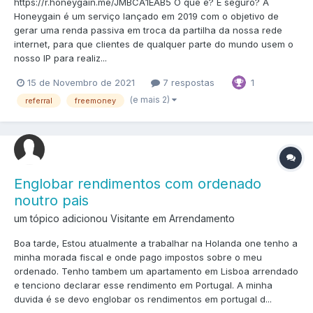
https://r.honeygain.me/JMBCA1EAB5 O que é? É seguro? A
Honeygain é um serviço lançado em 2019 com o objetivo de
gerar uma renda passiva em troca da partilha da nossa rede
internet, para que clientes de qualquer parte do mundo usem o
nosso IP para realiz...
1
15 de Novembro de 2021
7 respostas
(e mais 2)
referral
freemoney
Englobar rendimentos com ordenado
noutro pais
um tópico adicionou Visitante em
Arrendamento
Boa tarde, Estou atualmente a trabalhar na Holanda one tenho a
minha morada fiscal e onde pago impostos sobre o meu
ordenado. Tenho tambem um apartamento em Lisboa arrendado
e tenciono declarar esse rendimento em Portugal. A minha
duvida é se devo englobar os rendimentos em portugal d...