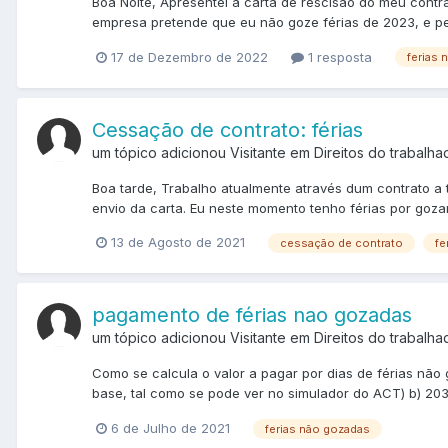
Boa Noite, Apresentei a carta de rescisão do meu contr
empresa pretende que eu não goze férias de 2023, e per
17 de Dezembro de 2022
1 resposta
ferias 
Cessação de contrato: férias
um tópico adicionou Visitante em
Direitos do trabalha
Boa tarde, Trabalho atualmente através dum contrato a 
envio da carta. Eu neste momento tenho férias por gozar
13 de Agosto de 2021
cessação de contrato
fe
pagamento de férias nao gozadas
um tópico adicionou Visitante em
Direitos do trabalha
Como se calcula o valor a pagar por dias de férias não 
base, tal como se pode ver no simulador do ACT) b) 203
6 de Julho de 2021
ferias não gozadas