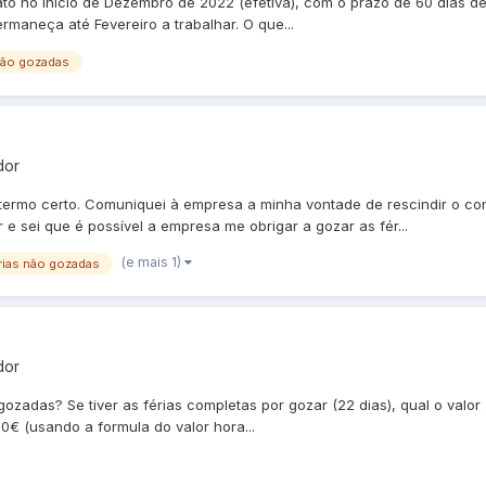
ato no início de Dezembro de 2022 (efetiva), com o prazo de 60 dias de
maneça até Fevereiro a trabalhar. O que...
não gozadas
dor
termo certo. Comuniquei à empresa a minha vontade de rescindir o con
 e sei que é possível a empresa me obrigar a gozar as fér...
(e mais 1)
rias não gozadas
dor
gozadas? Se tiver as férias completas por gozar (22 dias), qual o valor
0€ (usando a formula do valor hora...