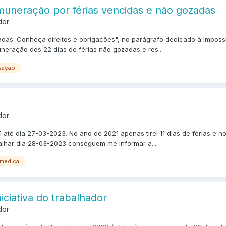
emuneração por férias vencidas e não gozadas
dor
ozadas: Conheça direitos e obrigações", no parágrafo dedicado à Imposs
uneração dos 22 dias de férias não gozadas e res...
sação
dor
 até dia 27-03-2023. No ano de 2021 apenas tirei 11 dias de férias e 
abalhar dia 28-03-2023 conseguem me informar a...
 mèdica
iciativa do trabalhador
dor