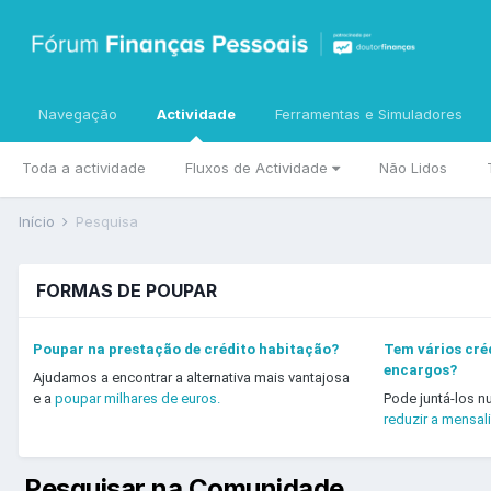
Navegação
Actividade
Ferramentas e Simuladores
Toda a actividade
Fluxos de Actividade
Não Lidos
Início
Pesquisa
FORMAS DE POUPAR
Poupar na prestação de crédito habitação?
Tem vários créd
encargos?
Ajudamos a encontrar a alternativa mais vantajosa
e a
poupar milhares de euros.
Pode juntá-los n
reduzir a mensal
Pesquisar na Comunidade