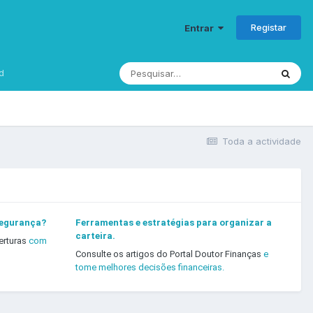
Registar
Entrar
d
Toda a actividade
segurança?
Ferramentas e estratégias para organizar a
carteira.
erturas
com
Consulte os artigos do Portal Doutor Finanças
e
tome melhores decisões financeiras.