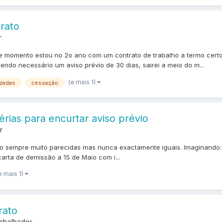
rato
r
e momento estou no 2o ano com um contrato de trabalho a termo certo
ndo necessário um aviso prévio de 30 dias, sairei a meio do m...
(e mais 1)
ozadas
cessação
érias para encurtar aviso prévio
r
ão sempre muito parecidas mas nunca exactamente iguais. Imaginando: 
carta de demissão a 15 de Maio com i...
e mais 1)
rato
rabalhador