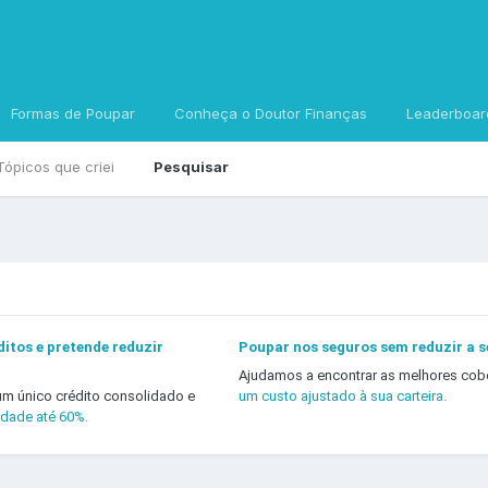
Formas de Poupar
Conheça o Doutor Finanças
Leaderboar
Tópicos que criei
Pesquisar
itos e pretende reduzir
Poupar nos seguros sem reduzir a 
Ajudamos a encontrar as melhores cob
um único crédito consolidado e
um custo ajustado à sua carteira.
idade até 60%.