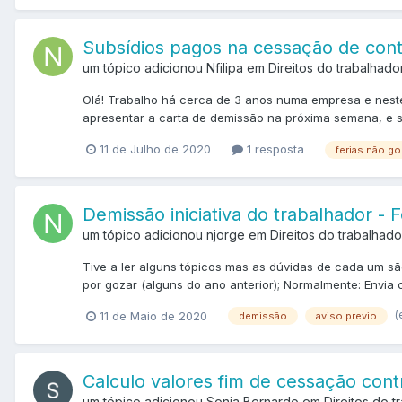
Subsídios pagos na cessação de cont
um tópico adicionou Nfilipa em
Direitos do trabalhado
Olá! Trabalho há cerca de 3 anos numa empresa e nest
apresentar a carta de demissão na próxima semana, e se
11 de Julho de 2020
1 resposta
ferias não g
Demissão iniciativa do trabalhador - F
um tópico adicionou njorge em
Direitos do trabalhado
Tive a ler alguns tópicos mas as dúvidas de cada um s
por gozar (alguns do ano anterior); Normalmente: Envia 
(
11 de Maio de 2020
demissão
aviso previo
Calculo valores fim de cessação cont
um tópico adicionou Sonia Bernardo em
Direitos do t