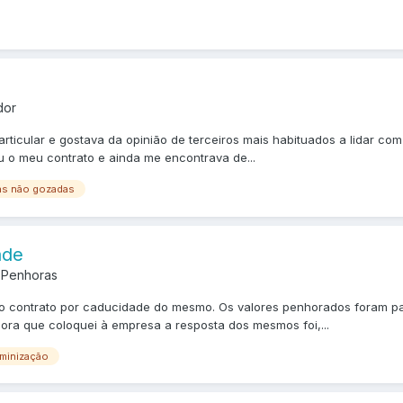
dor
icular e gostava da opinião de terceiros mais habituados a lidar com 
u o meu contrato e ainda me encontrava de...
ias não gozadas
ade
 Penhoras
do contrato por caducidade do mesmo. Os valores penhorados foram pa
ora que coloquei à empresa a resposta dos mesmos foi,...
minização