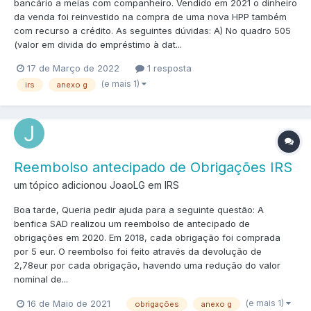
bancário a meias com companheiro. Vendido em 2021 o dinheiro
da venda foi reinvestido na compra de uma nova HPP também
com recurso a crédito. As seguintes dúvidas: A) No quadro 505
(valor em divida do empréstimo à dat...
17 de Março de 2022
1 resposta
(e mais 1)
irs
anexo g
Reembolso antecipado de Obrigações IRS
um tópico adicionou JoaoLG em
IRS
Boa tarde, Queria pedir ajuda para a seguinte questão: A
benfica SAD realizou um reembolso de antecipado de
obrigações em 2020. Em 2018, cada obrigação foi comprada
por 5 eur. O reembolso foi feito através da devolução de
2,78eur por cada obrigação, havendo uma redução do valor
nominal de...
(e mais 1)
16 de Maio de 2021
obrigações
anexo g