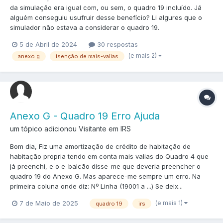
da simulação era igual com, ou sem, o quadro 19 incluído. Já
alguém conseguiu usufruir desse benefício? Li algures que o
simulador não estava a considerar o quadro 19.
5 de Abril de 2024
30 respostas
(e mais 2)
anexo g
isenção de mais-valias
Anexo G - Quadro 19 Erro Ajuda
um tópico adicionou Visitante em
IRS
Bom dia, Fiz uma amortização de crédito de habitação de
habitação propria tendo em conta mais valias do Quadro 4 que
já preenchi, e o e-balcão disse-me que deveria preencher o
quadro 19 do Anexo G. Mas aparece-me sempre um erro. Na
primeira coluna onde diz: Nº Linha (19001 a ...) Se deix...
(e mais 1)
7 de Maio de 2025
quadro 19
irs