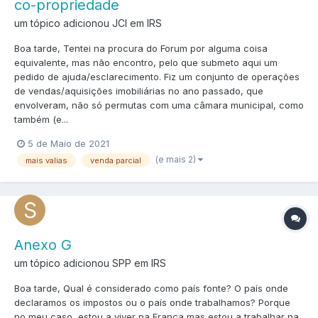
co-propriedade
um tópico adicionou JCl em
IRS
Boa tarde, Tentei na procura do Forum por alguma coisa
equivalente, mas não encontro, pelo que submeto aqui um
pedido de ajuda/esclarecimento. Fiz um conjunto de operações
de vendas/aquisições imobiliárias no ano passado, que
envolveram, não só permutas com uma câmara municipal, como
também (e...
5 de Maio de 2021
(e mais 2)
mais valias
venda parcial
Anexo G
um tópico adicionou SPP em
IRS
Boa tarde, Qual é considerado como país fonte? O país onde
declaramos os impostos ou o país onde trabalhamos? Porque
no meu caso, estou a viver na França mas estou a trabalhar na