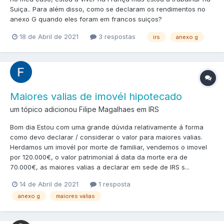
Suiça.. Para além disso, como se declaram os rendimentos no
anexo G quando eles foram em francos suiços?
18 de Abril de 2021
3 respostas
irs
anexo g
Maiores valias de imovél hipotecado
um tópico adicionou Filipe Magalhaes em
IRS
Bom dia Estou com uma grande dúvida relativamente á forma
como devo declarar / considerar o valor para maiores valias.
Herdamos um imovél por morte de familiar, vendemos o imovel
por 120.000€, o valor patrimonial á data da morte era de
70.000€, as maiores valias a declarar em sede de IRS s...
14 de Abril de 2021
1 resposta
anexo g
maiores valias