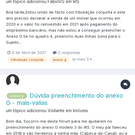
um tópico adicionou FábioVG em
IRS
Boa tarde,Estou unido de facto com tributação conjunta e este
ano preciso declarar a venda de um imóvel que ocorreu em
2020 e o valor foi reinvestido em 2021 após pagamento do
empréstimo bancário, mas não estou a conseguir preencher o
Anexo G.Se no quadro 4, preencho duas linhas (uma para o
Sujeito...
9 de Abril de 2021
2 respostas
(e mais 1)
tributação conjunta
anexo g
Dúvida preenchimento do anexo
anexo g
G - mais-valias
um tópico adicionou Visitante em
Imóveis
Bom dia, Socorro-me deste fórum para me ajudarem no
preenchimento do anexo G modelo 3 do IRS. O meu pai faleceu
em 2018 e são herdeiros a minha mãe (Cabeça-de-Casal), eu e