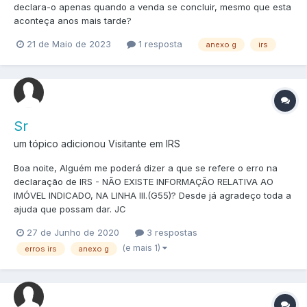
declara-o apenas quando a venda se concluir, mesmo que esta
aconteça anos mais tarde?
21 de Maio de 2023
1 resposta
anexo g
irs
Sr
um tópico adicionou Visitante em
IRS
Boa noite, Alguém me poderá dizer a que se refere o erro na
declaração de IRS - NÃO EXISTE INFORMAÇÃO RELATIVA AO
IMÓVEL INDICADO, NA LINHA III.(G55)? Desde já agradeço toda a
ajuda que possam dar. JC
27 de Junho de 2020
3 respostas
(e mais 1)
erros irs
anexo g