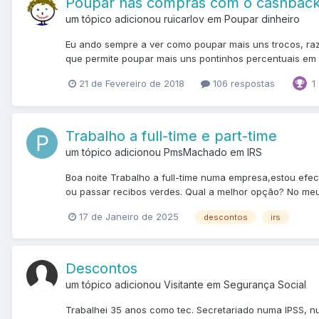
Poupar nas compras com o cashbac
um tópico adicionou ruicarlov em
Poupar dinheiro
Eu ando sempre a ver como poupar mais uns trocos, ra
que permite poupar mais uns pontinhos percentuais em 
1
21 de Fevereiro de 2018
106 respostas
Trabalho a full-time e part-time
um tópico adicionou PmsMachado em
IRS
Boa noite Trabalho a full-time numa empresa,estou efe
ou passar recibos verdes. Qual a melhor opção? No meu 
17 de Janeiro de 2025
descontos
irs
Descontos
um tópico adicionou Visitante em
Segurança Social
Trabalhei 35 anos como tec. Secretariado numa IPSS, nu