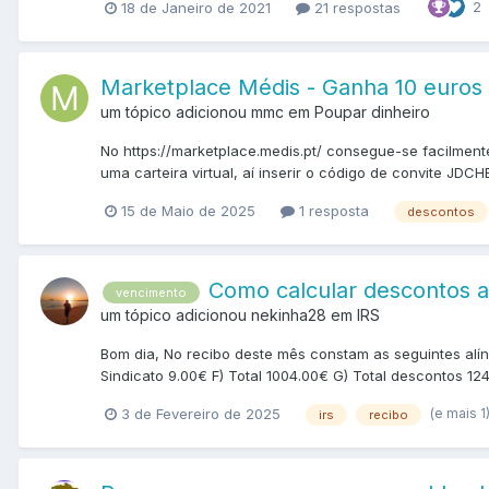
2
18 de Janeiro de 2021
21 respostas
Marketplace Médis - Ganha 10 euros 
um tópico adicionou mmc em
Poupar dinheiro
No https://marketplace.medis.pt/ consegue-se facilmente
uma carteira virtual, aí inserir o código de convite JDC
15 de Maio de 2025
1 resposta
descontos
Como calcular descontos a
vencimento
um tópico adicionou nekinha28 em
IRS
Bom dia, No recibo deste mês constam as seguintes alín
Sindicato 9.00€ F) Total 1004.00€ G) Total descontos 124.
(e mais 1
3 de Fevereiro de 2025
irs
recibo