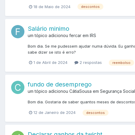
18 de Maio de 2024
descontos
Salário minimo
um tópico adicionou fercar em
IRS
Bom dia. Se me pudessem ajudar numa dúvida. Eu ganho
sabe dizer se isto é erro?
1 de Abril de 2024
2 respostas
reembolso
fundo de desemprego
um tópico adicionou CátiaSousa em
Segurança Social
Bom dia. Gostaria de saber quantos meses de descontos
12 de Janeiro de 2024
descontos
Declarar ganhos da twicht