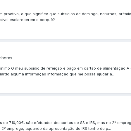
m proativo, o que significa que subsídios de domingo, noturnos, pré
sível esclarecerem o porquê?
nhoras
ínimo O meu subsídio de refeição e pago em cartão de alimentação A
uardo alguma informação informação que me possa ajudar a...
s de 710,00€, são efetuados descontos de SS e IRS, mas no 2º empre
o 2º emprego, aquando da apresentação do IRS tenho de p...