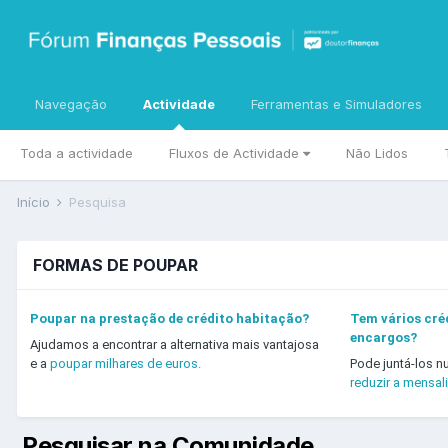
Navegação
Actividade
Ferramentas e Simuladores
Toda a actividade
Fluxos de Actividade
Não Lidos
Início
Pesquisa
FORMAS DE POUPAR
Poupar na prestação de crédito habitação?
Tem vários créd
encargos?
Ajudamos a encontrar a alternativa mais vantajosa
e a
poupar milhares de euros.
Pode juntá-los n
reduzir a mensal
Pesquisar na Comunidade