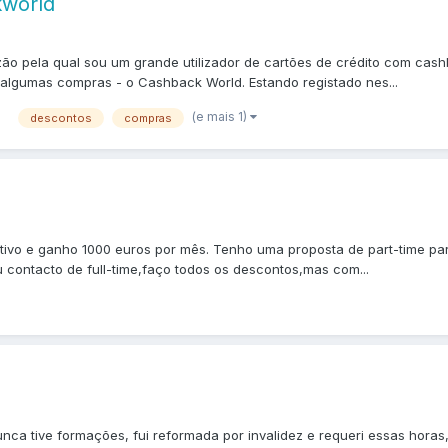
kworld
zão pela qual sou um grande utilizador de cartões de crédito com c
algumas compras - o Cashback World. Estando registado nes...
(e mais 1)
descontos
compras
ctivo e ganho 1000 euros por mês. Tenho uma proposta de part-time pa
contacto de full-time,faço todos os descontos,mas com...
nca tive formações, fui reformada por invalidez e requeri essas hora