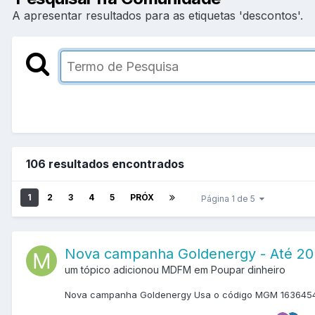
A apresentar resultados para as etiquetas 'descontos'.
106 resultados encontrados
1
2
3
4
5
PRÓX
Página 1 de 5
Nova campanha Goldenergy - Até 20 e
um tópico adicionou MDFM em
Poupar dinheiro
Nova campanha Goldenergy Usa o código MGM 1636454 e