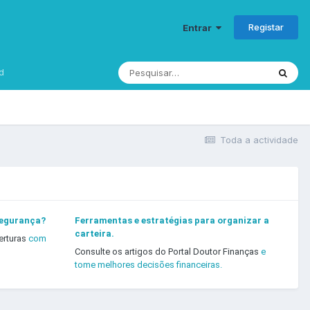
Registar
Entrar
d
Toda a actividade
segurança?
Ferramentas e estratégias para organizar a
carteira.
erturas
com
Consulte os artigos do Portal Doutor Finanças
e
tome melhores decisões financeiras.