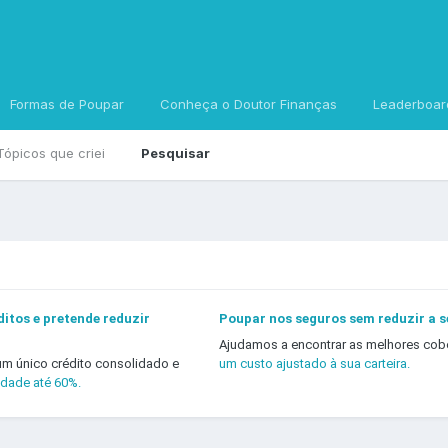
Formas de Poupar
Conheça o Doutor Finanças
Leaderboar
Tópicos que criei
Pesquisar
itos e pretende reduzir
Poupar nos seguros sem reduzir a 
Ajudamos a encontrar as melhores cob
um único crédito consolidado e
um custo ajustado à sua carteira.
idade até 60%.