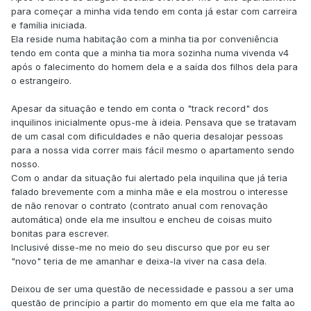
para começar a minha vida tendo em conta já estar com carreira
e família iniciada.
Ela reside numa habitação com a minha tia por conveniência
tendo em conta que a minha tia mora sozinha numa vivenda v4
após o falecimento do homem dela e a saída dos filhos dela para
o estrangeiro.
Apesar da situação e tendo em conta o "track record" dos
inquilinos inicialmente opus-me à ideia. Pensava que se tratavam
de um casal com dificuldades e não queria desalojar pessoas
para a nossa vida correr mais fácil mesmo o apartamento sendo
nosso.
Com o andar da situação fui alertado pela inquilina que já teria
falado brevemente com a minha mãe e ela mostrou o interesse
de não renovar o contrato (contrato anual com renovação
automática) onde ela me insultou e encheu de coisas muito
bonitas para escrever.
Inclusivé disse-me no meio do seu discurso que por eu ser
"novo" teria de me amanhar e deixa-la viver na casa dela.
Deixou de ser uma questão de necessidade e passou a ser uma
questão de princípio a partir do momento em que ela me falta ao