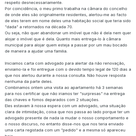
respeito desnecessariamente.
Por coincidência, o meu primo trabalha na câmara do concelho
de onde eles são originalmente residentes, alertou-me ao facto
de eles terem em nome deles uma habitação social que teria sido
"dada" a retornados na década 70.
Ou seja, não quer abandonar um imóvel que não é dela nem quer
alojar o imóvel que é dela. Quanto mais entrega-lo à câmara
municipal para alojar quem esteja a passar por um mau bocado
de maneira a ajudar uma familia.
Iniciamos carta com advogado para alertar da não renovação,
enviamo-la e foi entregue com o devido tempo legal de 120 dias a
que nos alertou durante a nossa consulta. Não houve resposta
nenhuma da parte deles.
Combinamos ontem uma visita ao apartamento há 3 semanas
para nos certificar que não iriamos ter "surpresas" na entrega
das chaves e fomos deparados com 2 situações.
Eles estavam à nossa espera com um advogado, uma situação
clara de intimidação, coisa que nos passa ao lado porque ter um
advogado presente de nada ia mudar o nosso comportamento e
o nosso discurso, no entanto disse-nos que nos teria enviado
uma carta registada com um "pedido" e a mesma só apareceu