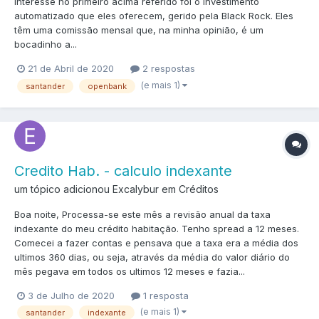
interesse no primeiro acima referido foi o investimento
automatizado que eles oferecem, gerido pela Black Rock. Eles
têm uma comissão mensal que, na minha opinião, é um
bocadinho a...
21 de Abril de 2020
2 respostas
(e mais 1)
santander
openbank
Credito Hab. - calculo indexante
um tópico adicionou Excalybur em
Créditos
Boa noite, Processa-se este mês a revisão anual da taxa
indexante do meu crédito habitação. Tenho spread a 12 meses.
Comecei a fazer contas e pensava que a taxa era a média dos
ultimos 360 dias, ou seja, através da média do valor diário do
mês pegava em todos os ultimos 12 meses e fazia...
3 de Julho de 2020
1 resposta
(e mais 1)
santander
indexante