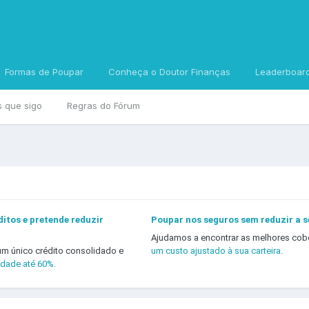
Formas de Poupar
Conheça o Doutor Finanças
Leaderboar
s que sigo
Regras do Fórum
itos e pretende reduzir
Poupar nos seguros sem reduzir a 
Ajudamos a encontrar as melhores cob
um único crédito consolidado e
um custo ajustado à sua carteira.
idade até 60%.