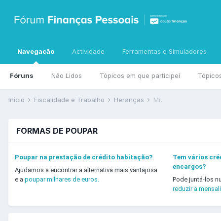
Navegação
Actividade
Ferramentas e Simuladores
Fóruns
Não Lidos
Tópicos em que participei
Tópico
Início
Fiscalidade e Trabalho
Heranças
Mr.
FORMAS DE POUPAR
Poupar na prestação de crédito habitação?
Tem vários créd
encargos?
Ajudamos a encontrar a alternativa mais vantajosa
e a
poupar milhares de euros.
Pode juntá-los n
reduzir a mensal