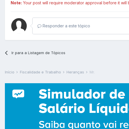
Note:
Your post will require moderator approval before it will b
Responder a este tópico
Ir para a Listagem de Tópicos
Início
Fiscalidade e Trabalho
Heranças
Mr.