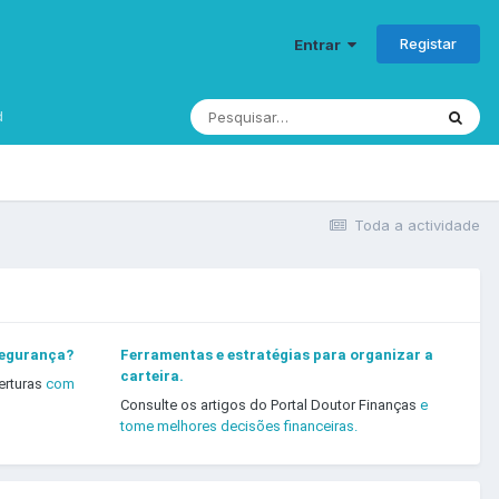
Registar
Entrar
d
Toda a actividade
segurança?
Ferramentas e estratégias para organizar a
carteira.
erturas
com
Consulte os artigos do Portal Doutor Finanças
e
tome melhores decisões financeiras.