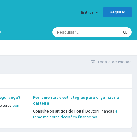
Registar
Entrar
d
Toda a actividade
segurança?
Ferramentas e estratégias para organizar a
carteira.
erturas
com
Consulte os artigos do Portal Doutor Finanças
e
tome melhores decisões financeiras.