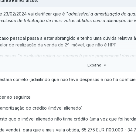
tante RSilva disse:
e 23/02/2024 vai clarificar que é "
admissível a amortização de qual
exclusão de tributação de mais-valias obtidas com a alienação de im
caso pessoal passa a estar abrangido e tenho uma dúvida relativa à
valor de realização da venda do 2º imóvel, que não é HPP.
tes casos
"a exclusão aplica-se apenas à parte proporcional dos g
o artigo 10.º do Código do IRS)
", o que não consigo entender a 100
Expand
 estará correto (admitindo que não teve despesas e não há coefici
rdámos cada um 1/3 de um imóvel urbano em fevereiro de 2023, por m
4.725 a cada herdeiro);
o de 2024 esse imóvel pelo valor de 300.000 EUR, cabendo a cada
der ao seguinte:
rtizar um crédito à habitação da minha habitação própria e permane
 amortização do crédito (imóvel alienado)
réstimo mútuo com hipoteca), amortização esta que será efetuada
6/2023.
sto que o imóvel alienado não tinha crédito (uma vez que foi herda
e mais valia tributável nesta situação
.
r da venda), para que a mais valia obtida, 65.275 EUR (100.000 - 34.