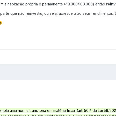
 mais valia total seria 65.275 EUR (100.000 - 34.725), contando pa
om a habitação própria e permanente (49.000/100.000) então
reinv
mo se calcula a mais valia?
arte que não reinvestiu, ou seja, acrescerá ao seus rendimentos:
(valor da realização) - valor da amortização (49.000) ] - valor pat
o não usada para amortizar o crédito (51%) e aplicando-a aos 65.2

do para IRS 50% deste valor -> 16.645,13?
ualquer que não estou a ver?!
a na clarificação desta dúvida.
la uma norma transitória em matéria fiscal (art. 50.º da Lei 56/202