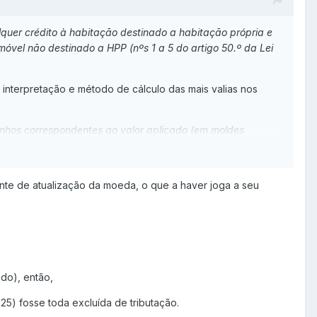
quer crédito à habitação destinado a habitação própria e
óvel não destinado a HPP (nºs 1 a 5 do artigo 50.º da Lei
 interpretação e método de cálculo das mais valias nos
anhos correspondentes ao valor aplicado (em moldes
%.
ente de atualização da moeda, o que a haver joga a seu
orte do nosso pai, cujo valor patrimonial era de 104.175
 um o montante de 100.000 EUR;
nte, mas que não foi contraído para a sua aquisição
 com a data de 1 de março de 2024, e portanto dentro dos
do), então,
725) fosse toda excluída de tributação.