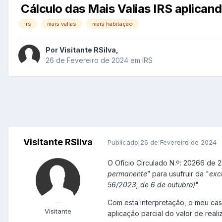
Cálculo das Mais Valias IRS aplican
irs
mais valias
mais habitação
Por
Visitante RSilva
,
26 de Fevereiro de 2024
em
IRS
Visitante RSilva
Publicado
26 de Fevereiro de 2024
O Ofício Circulado N.º: 20266 de 2
permanente
” para usufruir da "
exc
56/2023, de 6 de outubro)
".
Com esta interpretação, o meu cas
Visitante
aplicação parcial do valor de rea