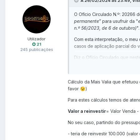
A 26/02/2024 às 23:49, Visi
O Ofício Circulado N.º: 20266 d
permanente
” para usufruir da "
n.º 56/2023, de 6 de outubro)
".
Utilizador
Com esta interpretação, o meu 
21
casos de aplicação parcial do 
245 publicações
Diz o Ofício Circulado que nes
similares ao previsto no n.º 9 d
A situação é a seguinte:
Cálculo da Mais Valia que efetuou
eu e os meus 2 irmãos he
favor
)
😉
EUR (correspondendo a 3
vendemos já em fevereir
Para estes cálculos temos de aten
usei 49.000 EUR para amo
Valor a reinvestir
= Valor Venda -
(correspondendo a um emp
3 meses previsto na lei 5
No seu caso, partindo do pressupo
A minha dúvida é
qual o valor d
- teria de reinvestir 100.000 (valo