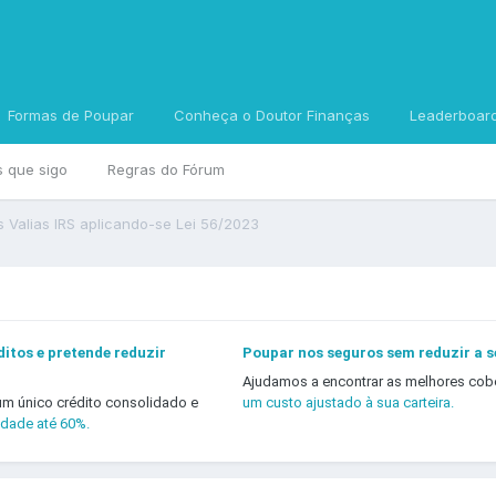
Formas de Poupar
Conheça o Doutor Finanças
Leaderboar
s que sigo
Regras do Fórum
 Valias IRS aplicando-se Lei 56/2023
itos e pretende reduzir
Poupar nos seguros sem reduzir a 
Ajudamos a encontrar as melhores cob
um único crédito consolidado e
um custo ajustado à sua carteira.
idade até 60%.