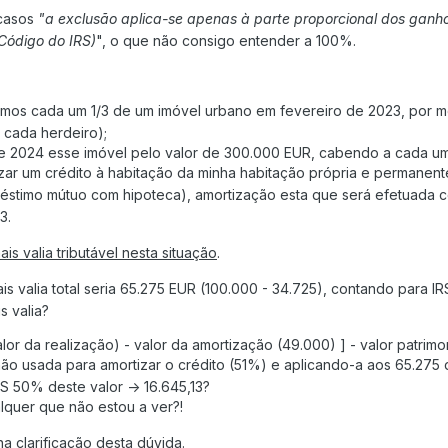
 casos
"a exclusão aplica-se apenas à parte proporcional dos ganho
 Código do IRS)
", o que não consigo entender a 100%.
mos cada um 1/3 de um imóvel urbano em fevereiro de 2023, por mor
 cada herdeiro);
e 2024 esse imóvel pelo valor de 300.000 EUR, cabendo a cada u
zar um crédito à habitação da minha habitação própria e permanente
stimo mútuo com hipoteca), amortização esta que será efetuada co
3.
ais valia tributável nesta situação
.
is valia total seria 65.275 EUR (100.000 - 34.725), contando para 
s valia?
lor da realização) - valor da amortização (49.000) ] - valor patrim
ão usada para amortizar o crédito (51%) e aplicando-a aos 65.275 
RS 50% deste valor -> 16.645,13?
quer que não estou a ver?!
a clarificação desta dúvida.