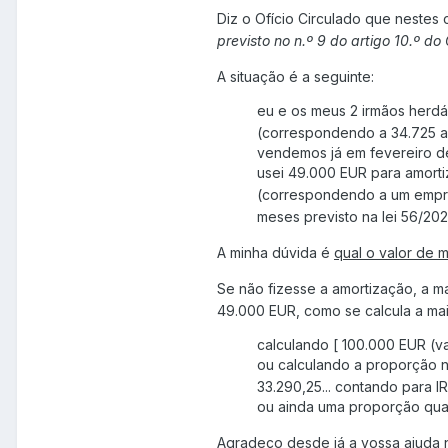
Diz o Ofício Circulado que nestes
previsto no n.º 9 do artigo 10.º do
A situação é a seguinte:
eu e os meus 2 irmãos herdá
(correspondendo a 34.725 a
vendemos já em fevereiro d
usei 49.000 EUR para amorti
(correspondendo a um empré
meses previsto na lei 56/202
A minha dúvida é
qual o valor de m
Se não fizesse a amortização, a ma
49.000 EUR, como se calcula a mai
calculando [ 100.000 EUR (va
ou calculando a proporção n
33.290,25... contando para I
ou ainda uma proporção qual
Agradeço desde já a vossa ajuda n