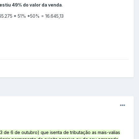
ra IRS 50% deste valor (32.637,5 EUR). Fazendo a
estiu 49% do valor da venda
.
 65.275 * 51% *50% = 16.645,13
rimonial = 16.275 EUR * 50% -> 8.137,50 EUR?
75 da mais valia calculada normalmente? Ou seja 62.275 *
3 de 6 de outubro) que isenta de tributação as mais-valias