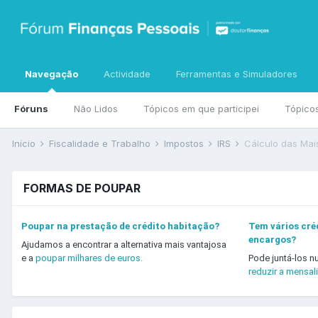
Navegação
Actividade
Ferramentas e Simuladores
Fóruns
Não Lidos
Tópicos em que participei
Tópico
Início
Fiscalidade e Trabalho
Impostos
IRS
Cálculo das Mais
FORMAS DE POUPAR
Poupar na prestação de crédito habitação?
Tem vários créd
encargos?
Ajudamos a encontrar a alternativa mais vantajosa
e a
poupar milhares de euros.
Pode juntá-los n
reduzir a mensal