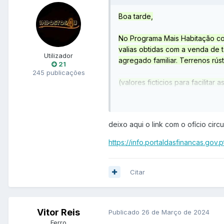
Boa tarde,
No Programa Mais Habitação cont
valias obtidas com a venda de 
Utilizador
agregado familiar. Terrenos rús
21
245 publicações
(valores ficticios para facilitar 
- A minha Mãe vai vender uma c
- Eu tenho um crédito habitaçã
deixo aqui o link com o ofício cir
- Como o imóvel é antigo tenho
https://info.portaldasfinancas.gov
A minha dúvida é se posso amor
Muito Obrigado
Citar
Vitor Reis
Publicado
26 de Março de 2024
Ferro