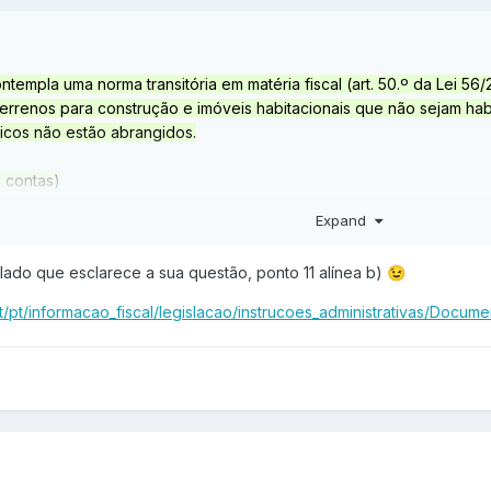
empla uma norma transitória em matéria fiscal (art. 50.º da Lei 56
terrenos para construção e imóveis habitacionais que não sejam ha
ticos não estão abrangidos.
as contas)
Expand
asa no valor de 200.000€ e possívelmente iria pagar mais valias.
o dum imóvel no valor de 100.000€ e é habitação próprio permanent
culado que esclarece a sua questão, ponto 11 alínea b)
😉
 um crédito habitação para construção no valor de 100.000€
.pt/pt/informacao_fiscal/legislacao/instrucoes_administrativas/Docum
tizar os 200.000€ sem a minha Mãe pagar as mais valias?