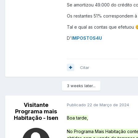
Se não fizesse a amortização, a
Se amortizou 49.000 do crédito c
amortização dos 49.000 EUR, co
Os restantes 51% correspondem à p
calculando [ 100.000 EUR 
ou calculando a proporçã
Tal e qual as contas que efetuou

51% = 33.290,25... contan
D'
IMPOSTOS4U
ou ainda uma proporção q
Agradeço desde já a vossa ajud
Cumprimentos
Citar
RSilvaa
3 weeks later...
Visitante
Publicado
22 de Março de 2024
Programa mais
Habitação - Isen
Boa tarde,
No Programa Mais Habitação contemp