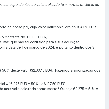
s correspondentes ao valor aplicado (em moldes similares ao
te do nosso pai, cujo valor patrimonial era de 104.175 EUR
m o montante de 100.000 EUR;
, mas que não foi contraído para a sua aquisição
m a data de 1 de março de 2024, e portanto dentro dos 3
IRS 50% deste valor (32.637,5 EUR). Fazendo a amortização dos
onial = 16.275 EUR * 50% -> 8.137,50 EUR?
da mais valia calculada normalmente? Ou seja 62.275 * 51% =