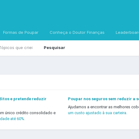
Formas de Poupar
Conheça o Doutor Finanças
Leaderboar
Tópicos que criei
Pesquisar
itos e pretende reduzir
Poupar nos seguros sem reduzir a 
Ajudamos a encontrar as melhores cob
um único crédito consolidado e
um custo ajustado à sua carteira.
idade até 60%.