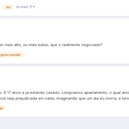
(e mais 1)
imi
or mais alto, ou mais baixo, que o realmente negociado?
egisto predial
 Á 17 anos e ja estando casado, compramos apartamento, o qual aind
a seja prejudicada em nada, imaginando que um dia eu morra, e tend
al