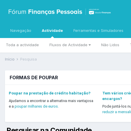
Navegação
Actividade
Ferramentas e Simuladores
Toda a actividade
Fluxos de Actividade
Não Lidos
Início
Pesquisa
FORMAS DE POUPAR
Poupar na prestação de crédito habitação?
Tem vários créd
encargos?
Ajudamos a encontrar a alternativa mais vantajosa
e a
poupar milhares de euros.
Pode juntá-los n
reduzir a mensal
Pesquisar na Comunidade