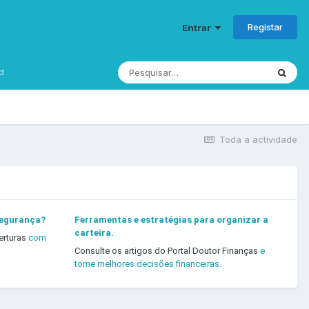
Registar
Entrar
d
Toda a actividade
segurança?
Ferramentas e estratégias para organizar a
carteira.
erturas
com
Consulte os artigos do Portal Doutor Finanças
e
tome melhores decisões financeiras.