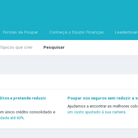
Formas de Poupar
Conheça o Doutor Finanças
Leaderboar
Tópicos que criei
Pesquisar
itos e pretende reduzir
Poupar nos seguros sem reduzir a 
Ajudamos a encontrar as melhores cob
um único crédito consolidado e
um custo ajustado à sua carteira.
idade até 60%.