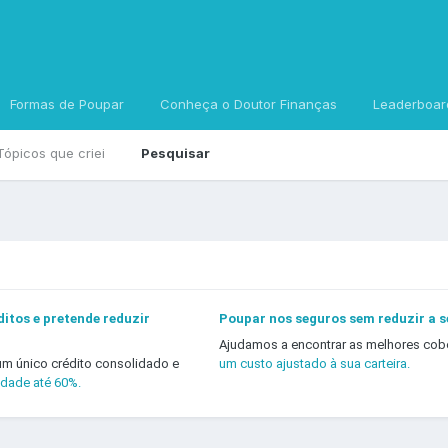
Formas de Poupar
Conheça o Doutor Finanças
Leaderboar
Tópicos que criei
Pesquisar
itos e pretende reduzir
Poupar nos seguros sem reduzir a 
Ajudamos a encontrar as melhores cob
um único crédito consolidado e
um custo ajustado à sua carteira.
idade até 60%.