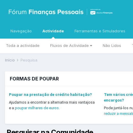
Navegação
Actividade
Ferramentas e Simuladores
Toda a actividade
Fluxos de Actividade
Não Lidos
Início
Pesquisa
FORMAS DE POUPAR
Poupar na prestação de crédito habitação?
Tem vários créd
encargos?
Ajudamos a encontrar a alternativa mais vantajosa
e a
poupar milhares de euros.
Pode juntá-los n
reduzir a mensal
Pesquisar na Comunidade