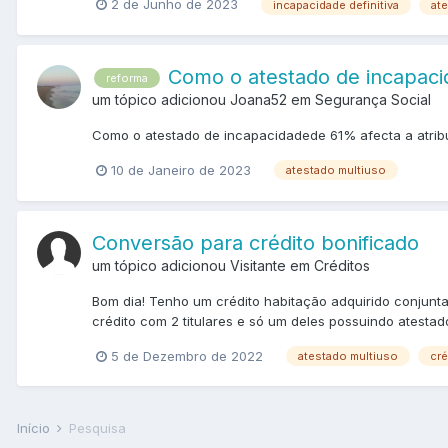
2 de Junho de 2023
incapacidade definitiva
at
Como o atestado de incapaci
reforma
um tópico adicionou Joana52 em
Segurança Social
Como o atestado de incapacidadede 61% afecta a atrib
10 de Janeiro de 2023
atestado multiuso
Conversão para crédito bonificado
um tópico adicionou Visitante em
Créditos
Bom dia! Tenho um crédito habitação adquirido conjun
crédito com 2 titulares e só um deles possuindo atesta
5 de Dezembro de 2022
atestado multiuso
cré
Início
Pesquisa