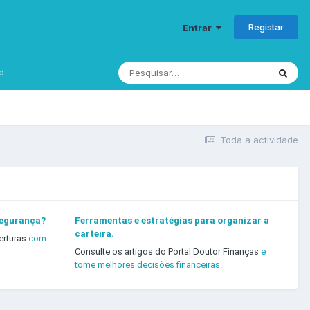
Registar
Entrar
d
Toda a actividade
segurança?
Ferramentas e estratégias para organizar a
carteira.
erturas
com
Consulte os artigos do Portal Doutor Finanças
e
tome melhores decisões financeiras.