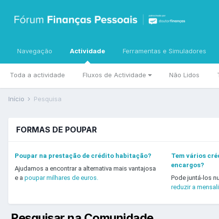
Navegação
Actividade
Ferramentas e Simuladores
Toda a actividade
Fluxos de Actividade
Não Lidos
Início
Pesquisa
FORMAS DE POUPAR
Poupar na prestação de crédito habitação?
Tem vários créd
encargos?
Ajudamos a encontrar a alternativa mais vantajosa
e a
poupar milhares de euros.
Pode juntá-los n
reduzir a mensal
Pesquisar na Comunidade