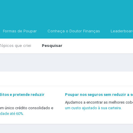
Formas de Poupar
Conheça o Doutor Finanças
Leaderboar
Tópicos que criei
Pesquisar
itos e pretende reduzir
Poupar nos seguros sem reduzir a 
Ajudamos a encontrar as melhores cob
um único crédito consolidado e
um custo ajustado à sua carteira.
idade até 60%.