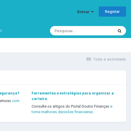
Registar
Entrar
d
Toda a actividade
segurança?
Ferramentas e estratégias para organizar a
carteira.
erturas
com
Consulte os artigos do Portal Doutor Finanças
e
tome melhores decisões financeiras.