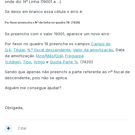
onde diz: Nº Linha (19001 a ...)
Se deixo em branco essa célula o erro é:
Por favor preencha o Nº de linha no quadro 19. (743G)
Se preencho com o valor 19001, aparece um novo erro:
Por favor no quadro 19 preencha os campos
Campo do
Q.4
,
Titular
,
N.º fiscal descendente
,
Valor da amortização
, Data
da amortização (
Ano
/
Mês
/
Dia
),
Freguesia
(código)
,
Tipo
,
Artigo
e
Quota-Parte %
. (742G)
Sendo que apenas não preenchi a parte referente ao nº fiscal de
descendente, pois não se aplica.
Alguém me consegue ajudar?
Obrigada,
Citar