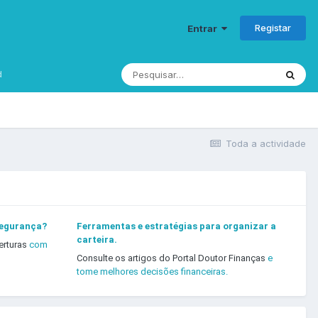
Registar
Entrar
d
Toda a actividade
segurança?
Ferramentas e estratégias para organizar a
carteira.
erturas
com
Consulte os artigos do Portal Doutor Finanças
e
tome melhores decisões financeiras.