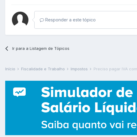
Responder a este tópico
Ir para a Listagem de Tópicos
Início
Fiscalidade e Trabalho
Impostos
Preciso pagar IVA com