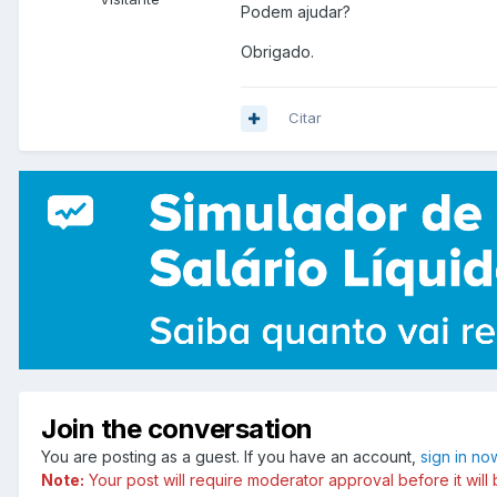
Podem ajudar?
Obrigado.
Citar
Join the conversation
You are posting as a guest. If you have an account,
sign in no
Note:
Your post will require moderator approval before it will b