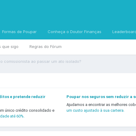
Formas de Poupar
Conheça o Doutor Finanças
Leaderboar
s que sigo
Regras do Fórum
o comissionista ao passar um ato isolado?
itos e pretende reduzir
Poupar nos seguros sem reduzir a 
Ajudamos a encontrar as melhores cob
um único crédito consolidado e
um custo ajustado à sua carteira.
idade até 60%.