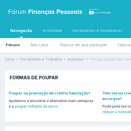
Navegação
Actividade
Ferramentas e Simuladores
Fóruns
Não Lidos
Tópicos em que participei
Tópico
Início
Fiscalidade e Trabalho
Impostos
Preciso pagar IVA com
FORMAS DE POUPAR
Poupar na prestação de crédito habitação?
Tem vários créd
encargos?
Ajudamos a encontrar a alternativa mais vantajosa
e a
poupar milhares de euros.
Pode juntá-los n
reduzir a mensal