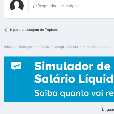
Responder a este tópico
Ir para a Listagem de Tópicos
Início
Finanças
Imóveis
Compra/Venda
Mais valias e abate
Língu