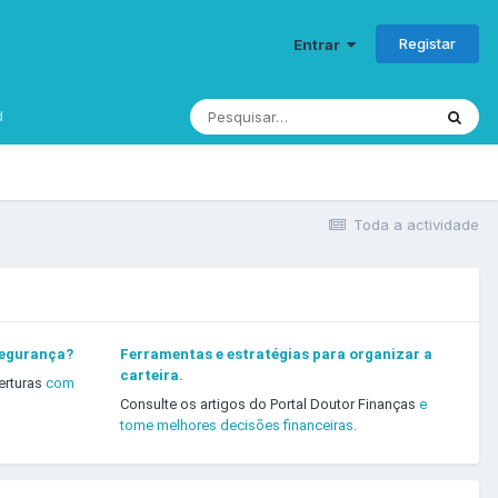
Registar
Entrar
d
Toda a actividade
segurança?
Ferramentas e estratégias para organizar a
carteira.
erturas
com
Consulte os artigos do Portal Doutor Finanças
e
tome melhores decisões financeiras.