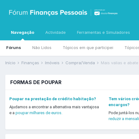
Navegação
Actividade
Ferramentas e Simuladores
Fóruns
Não Lidos
Tópicos em que participei
Tópico
Início
Finanças
Imóveis
Compra/Venda
Mais valias e abate
FORMAS DE POUPAR
Poupar na prestação de crédito habitação?
Tem vários créd
encargos?
Ajudamos a encontrar a alternativa mais vantajosa
e a
poupar milhares de euros.
Pode juntá-los n
reduzir a mensal