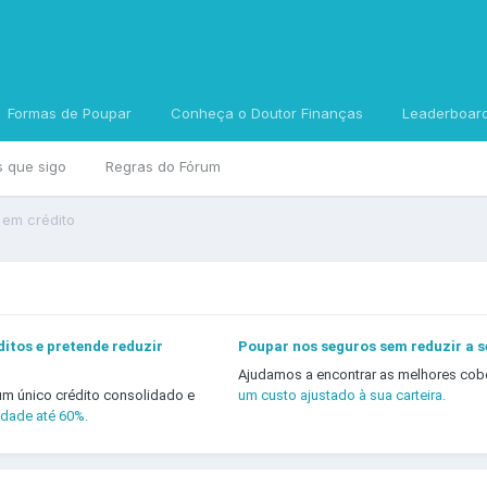
Formas de Poupar
Conheça o Doutor Finanças
Leaderboar
s que sigo
Regras do Fórum
 em crédito
itos e pretende reduzir
Poupar nos seguros sem reduzir a 
Ajudamos a encontrar as melhores cob
um único crédito consolidado e
um custo ajustado à sua carteira.
idade até 60%.