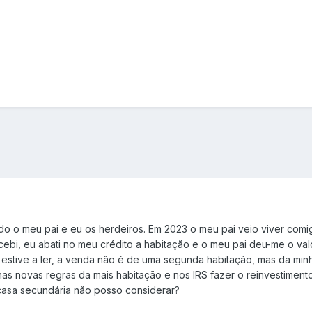
o o meu pai e eu os herdeiros. Em 2023 o meu pai veio viver comi
ecebi, eu abati no meu crédito a habitação e o meu pai deu-me o v
estive a ler, a venda não é de uma segunda habitação, mas da min
 nas novas regras da mais habitação e nos IRS fazer o reinvestimen
casa secundária não posso considerar?