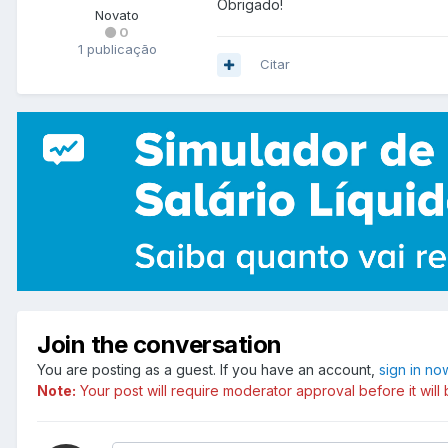
Obrigado!
Novato
0
1 publicação
Citar
Join the conversation
You are posting as a guest. If you have an account,
sign in no
Note:
Your post will require moderator approval before it will b