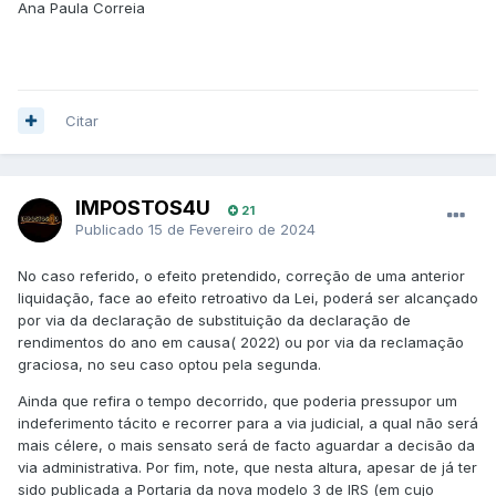
Ana Paula Correia
alternativa, apresentar Reclamaç
ão Graciosa anexando,
desde logo, todos os comprovativos.
D'Impostos4U
Citar
IMPOSTOS4U
21
Publicado
15 de Fevereiro de 2024
No caso referido, o efeito pretendido, correção de uma anterior
liquidação, face ao efeito retroativo da Lei, poderá ser alcançado
por via da declaração de substituição da declaração de
rendimentos do ano em causa( 2022) ou por via da reclamação
graciosa, no seu caso optou pela segunda.
Ainda que refira o tempo decorrido, que poderia pressupor um
indeferimento tácito e recorrer para a via judicial, a qual não será
mais célere, o mais sensato será de facto aguardar a decisão da
via administrativa. Por fim, note, que nesta altura, apesar de já ter
sido publicada a Portaria da nova modelo 3 de IRS (em cujo