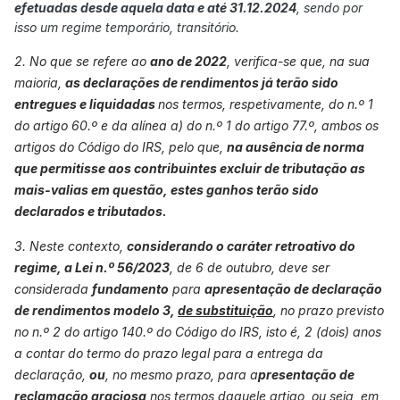
efetuadas desde aquela data e até 31.12.2024
, sendo por
mais valias, mas não podem tomar decisão porque não tem
ordem para tomar decisão enquanto não estiver o campo
isso um regime temporário, transitório.
informático para preencher no irs, isto foi me dito por um
2. No que se refere ao
ano de 2022
, verifica-se que, na sua
técnico das finaças de setubal. A minha pergunta é se
alguém já fez a reclamação e recebeu o dinheiro? ou o
maioria,
as declarações de rendimentos já terão sido
que lhe foi dito após fazer reclamação? Eu estou 4 meses a
entregues e liquidadas
nos termos, respetivamente, do n.º 1
espera Reclamei logo em Outubro até hoje dizem que não
do artigo 60.º e da alínea a) do n.º 1 do artigo 77.º, ambos os
podem fazer nada enquanto não existir o campo
artigos do Código do IRS, pelo que,
na ausência de norma
informático para alterar o irs . Sinto-me frustrado a lei está
que permitisse aos contribuintes excluir de tributação as
em vigo e não recebo o que tenho direito por lei. Alguém na
mesma situação?
mais-valias em questão, estes ganhos terão sido
declarados e tributados.
Cumprimentos
3. Neste contexto,
considerando o caráter retroativo do
regime, a Lei n.º 56/2023
, de 6 de outubro, deve ser
considerada
fundamento
para
apresentação de declaração
de rendimentos modelo 3,
de substituição
, no prazo previsto
no n.º 2 do artigo 140.º do Código do IRS, isto é, 2 (dois) anos
a contar do termo do prazo legal para a entrega da
declaração,
ou
, no mesmo prazo, para a
presentação de
reclamação graciosa
nos termos daquele artigo, ou seja, em