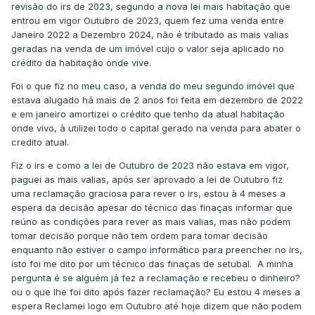
revisão do irs de 2023, segundo a nova lei mais habitação que
entrou em vigor Outubro de 2023, quem fez uma venda entre
Janeiro 2022 a Dezembro 2024, não é tributado as mais valias
geradas na venda de um imóvel cujo o valor seja aplicado no
crédito da habitação onde vive.
Foi o que fiz no meu caso, a venda do meu segundo imóvel que
estava alugado há mais de 2 anos foi feita em dezembro de 2022
e em janeiro amortizei o crédito que tenho da atual habitação
onde vivo, à utilizei todo o capital gerado na venda para abater o
credito atual.
Fiz o irs e como a lei de Outubro de 2023 não estava em vigor,
paguei as mais valias, após ser aprovado a lei de Outubro fiz
uma reclamação graciosa para rever o irs, estou à 4 meses a
espera da decisão apesar do técnico das finaças informar que
reúno as condições para rever as mais valias, mas não podem
tomar decisão porque não tem ordem para tomar decisão
enquanto não estiver o campo informático para preencher no irs,
isto foi me dito por um técnico das finaças de setubal. A minha
pergunta é se alguém já fez a reclamação e recebeu o dinheiro?
ou o que lhe foi dito após fazer reclamação? Eu estou 4 meses a
espera Reclamei logo em Outubro até hoje dizem que não podem