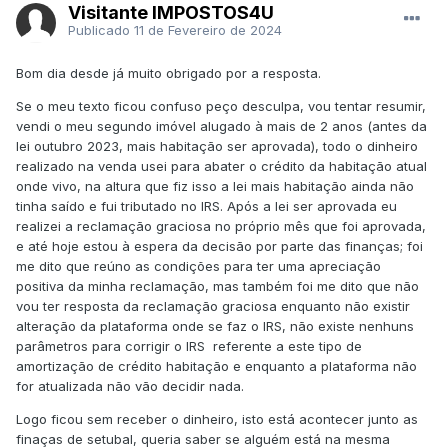
Visitante IMPOSTOS4U
Publicado
11 de Fevereiro de 2024
Bom dia desde já muito obrigado por a resposta.
Se o meu texto ficou confuso peço desculpa, vou tentar resumir,
vendi o meu segundo imóvel alugado à mais de 2 anos (antes da
lei outubro 2023, mais habitação ser aprovada), todo o dinheiro
realizado na venda usei para abater o crédito da habitação atual
onde vivo, na altura que fiz isso a lei mais habitação ainda não
tinha saído e fui tributado no IRS. Após a lei ser aprovada eu
realizei a reclamação graciosa no próprio mês que foi aprovada,
e até hoje estou à espera da decisão por parte das finanças; foi
me dito que reúno as condições para ter uma apreciação
positiva da minha reclamação, mas também foi me dito que não
vou ter resposta da reclamação graciosa enquanto não existir
alteração da plataforma onde se faz o IRS, não existe nenhuns
parâmetros para corrigir o IRS referente a este tipo de
amortização de crédito habitação e enquanto a plataforma não
for atualizada não vão decidir nada.
Logo ficou sem receber o dinheiro, isto está acontecer junto as
finaças de setubal, queria saber se alguém está na mesma