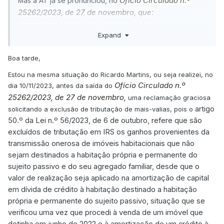
Ofício Circulado n.º
as a AT já se pronunciou, no
M
25262/2023, de 27 de novembro, que:
1. Nos termos do n.º 4 do artigo 50.º da Lei n.º 56/2023,
Expand
o regime previsto nos n.ºs 1 a 5 deste artigo
tem uma
aplicação retroativa
a
transmissões efetuadas desde
Boa tarde,
01.01.2022
, e também limitada no tempo, ou seja, a
transmissões efetuadas desde aquela data e até
Estou na mesma situação do Ricardo Martins, ou seja realizei, no
Ofício Circulado n.º
31.12.2024
, sendo por isso um regime temporário,
dia 10/11/2023, antes da saída do
transitório.
25262/2023, de 27 de novembro,
uma reclamação graciosa
artigo
solicitando a exclusão de tributação de mais-valias, pois o
2. No que se refere ao
ano de 2022
, verifica-se que, na
50.º da Lei n.º 56/2023, de 6 de outubro, refere que são
sua maioria,
as declarações de rendimentos já terão
excluídos de tributação em IRS os ganhos provenientes da
sido entregues e liquidadas
nos termos,
transmissão onerosa de imóveis habitacionais que não
respetivamente, do n.º 1 do artigo 60.º e da alínea a) do
sejam destinados a habitação própria e permanente do
n.º 1 do artigo 77.º, ambos os artigos do Código do IRS,
sujeito passivo e do seu agregado familiar, desde que o
pelo que,
na ausência de norma que permitisse aos
valor de realização seja aplicado na amortização de capital
contribuintes excluir de tributação as mais-valias em
em dívida de crédito à habitação destinado a habitação
questão, estes ganhos terão sido declarados e
própria e permanente do sujeito passivo, situação que se
tributados.
verificou uma vez que procedi à venda de u
m imóvel que