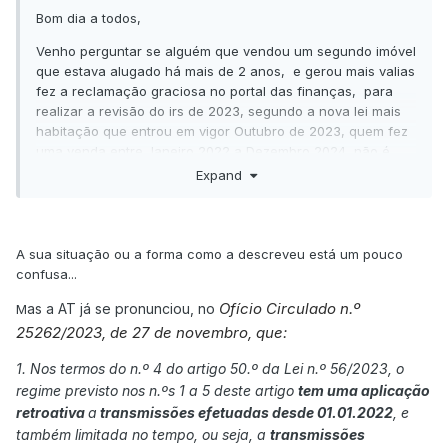
Bom dia a todos,
Venho perguntar se alguém que vendou um segundo imóvel
que estava alugado há mais de 2 anos, e gerou mais valias
fez a reclamação graciosa no portal das finanças, para
realizar a revisão do irs de 2023, segundo a nova lei mais
habitação que entrou em vigor Outubro de 2023, quem fez
uma venda entre Janeiro 2022 a Dezembro 2024, não é
tributado as mais valias geradas na venda de um imóvel
Expand
cujo o valor seja aplicado no crédito da habitação onde
vive.
Foi o que fiz no meu caso, a venda do meu segundo imóvel
A sua situação ou a forma como a descreveu está um pouco
que estava alugado há mais de 2 anos foi feita em
confusa...
dezembro de 2022 e em janeiro amortizei o crédito que
tenho da atual habitação onde vivo, à utilizei todo o capital
Ofício Circulado n.º
as a AT já se pronunciou, no
M
gerado na venda para abater o credito atual.
25262/2023, de 27 de novembro, que:
Fiz o irs e como a lei de Outubro de 2023 não estava em
1. Nos termos do n.º 4 do artigo 50.º da Lei n.º 56/2023, o
vigor, paguei as mais valias, após ser aprovado a lei de
regime previsto nos n.ºs 1 a 5 deste artigo
tem uma aplicação
Outubro fiz uma reclamação graciosa para rever o irs,
retroativa
a
transmissões efetuadas desde 01.01.2022
, e
estou à 4 meses a espera da decisão apesar do técnico
também limitada no tempo, ou seja, a
transmissões
das finaças informar que reúno as condições para rever as