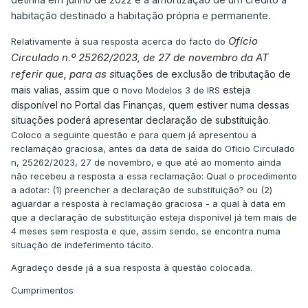
detinha em junho de 2022
e à amortização de um crédito à
3. Neste contexto,
considerando o caráter retroativo
habitação destinado a habitação própria e permanente.
do regime, a Lei n.º 56/2023
, de 6 de outubro, deve ser
Ofício
Relativamente à sua resposta acerca do facto do
considerada
fundamento
para
apresentação de
Circulado n.º 25262/2023, de 27 de novembro da AT
declaração de rendimentos modelo 3,
de substituição
,
referir que, para as s
ituações de exclusão de tributação de
no prazo previsto no n.º 2 do artigo 140.º do Código do
mais valias, assim que o n
esteja
ovo Modelos 3 de IRS
IRS, isto é, 2 (dois) anos a contar do termo do prazo
disponível no Portal das Finanças, quem estiver numa dessas
legal para a entrega da declaração,
ou
, no mesmo
situações poderá apresentar declaração de substituição
.
prazo, para a
presentação de reclamação graciosa
nos
Coloco a seguinte questão e para quem já apresentou a
termos daquele artigo, ou seja, em regra,
o prazo
reclamação graciosa, antes da data de saída do Oficio Circulado
.»
referido decorre até final do mês de junho de 2025
n, 25262/2023, 27 de novembro, e que até ao momento ainda
não recebeu a resposta a essa reclamação: Qual o procedimento
Portaria n.º 39-
A nova Modelos 3 de IRS, aprovada pela
a adotar: (1) preencher a declaração de substituição? ou (2)
B/2024 de 2 de fevereiro (que
produz os seus efeitos a
aguardar a resposta à reclamação graciosa - a qual à data em
1 de janeiro de 2024) vai permitir declarar estas novas
que a declaração de substituição esteja disponível já tem mais de
situações de exclusão de tributação de mais valias, pelo
4 meses sem resposta e que, assim sendo, se encontra numa
que, assim que a mesma esteja disponível no Portal das
situação de indeferimento tácito.
Finanças, quem estiver numa dessas situações poderá
Agradeço desde já a sua resposta à questão colocada.
apresentar declaração de substituição (devendo ter
todos os documentos comprovativos prontos para
Cumprimentos
apresentar na AT no caso de serem solicitados) ou, em