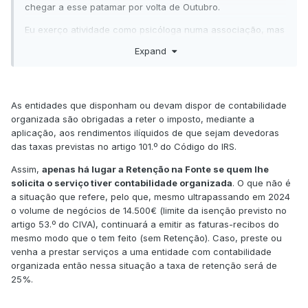
chegar a esse patamar por volta de Outubro.
Eu exerço atividade como psicóloga numa associação, mas
os clientes que acompanhamos pagam o valor da consulta
Expand
diretamente ao psicólogo, não à associação, e por isso, os
nossos recibos são emitidos a cada cliente individualmente
e não à associação.
As entidades que disponham ou devam dispor de contabilidade
Posto isto,
a minha dúvida é a seguinte
, tendo em conta
organizada são obrigadas a reter o imposto, mediante a
que os meus clientes não são empresas ou pessoas com
aplicação, aos rendimentos ilíquidos de que sejam devedoras
contabilidade organizada, como posso gerir esta logística
das taxas previstas no artigo 101.º do Código do IRS.
que implica a entrega do valor da retenção na fonte ao
estado por parte de cada cliente? Sabem se existe alguma
Assim,
apenas há lugar a Retenção na Fonte se quem lhe
alternativa para esta situação? É que pedir a cada pessoa
solicita o serviço tiver contabilidade organizada
. O que não é
que sigo para que a partir de uma determinada altura do
a situação que refere, pelo que, mesmo ultrapassando em 2024
ano tenha a responsabilidade de entregar um valor ao
o volume de negócios de 14.500€ (limite da isenção previsto no
estado torna-se algo complicado, a maioria das pessoas
artigo 53.º do CIVA), continuará a emitir as faturas-recibos do
não está familiarizada com a burocracia que são os recibos
mesmo modo que o tem feito (sem Retenção). Caso, preste ou
verdes, e não estou propriamente a lidar com empresas (ou
venha a prestar serviços a uma entidade com contabilidade
similares) que tem alguém a fazer este processo por eles.
organizada então nessa situação a taxa de retenção será de
Já para não falar que teria de "partilhar" o meu rendimento
25%.
anual com as pessoas que estou a acompanhar.