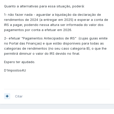
Percebo que também seja assim para outros trabalhadores
independentes, mas aqui falo de um contexto de
Quanto a alternativas para essa situação, poderá:
psicoterapia em que não é suposto as pessoas terem essa
1- não fazer nada - aguardar a liquidação da declaração de
responsabilidade. Já para não falar que lido com cerca de
rendimentos de 2024 (a entregar em 2025) e esperar a conta de
20 clientes por mês.
IRS a pagar, podendo nessa altura ser informada do valor dos
Li algo
que dizia que a entrega da retenção só era
pagamentos por conta a efetuar em 2026.
obrigatória se o cliente tivesse contabilidade organizada,
2- efetuar "Pagamentos Antecipados de IRS" (cujas guias emite
mas não tenho a certeza se estará correto.
no Portal das Finanças) e que estão disponíveis para todas as
Tenho receio que afete o meu trabalho e que leve mesmo
categorias de rendimentos (no seu caso categoria B), o que lhe
as pessoas a desistirem.
permitirá diminuir o valor do IRS devido no final.
Grata!
Espero ter ajudado.
D'Impostos4U
Citar