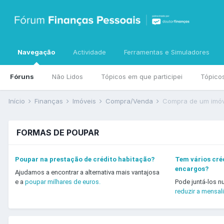
Navegação
Actividade
Ferramentas e Simuladores
Fóruns
Não Lidos
Tópicos em que participei
Tópico
Início
Finanças
Imóveis
Compra/Venda
Compra de um imóv
FORMAS DE POUPAR
Poupar na prestação de crédito habitação?
Tem vários créd
encargos?
Ajudamos a encontrar a alternativa mais vantajosa
e a
poupar milhares de euros.
Pode juntá-los n
reduzir a mensal