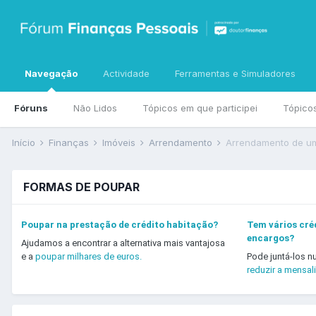
Navegação
Actividade
Ferramentas e Simuladores
Fóruns
Não Lidos
Tópicos em que participei
Tópico
Início
Finanças
Imóveis
Arrendamento
Arrendamento de um
FORMAS DE POUPAR
Poupar na prestação de crédito habitação?
Tem vários créd
encargos?
Ajudamos a encontrar a alternativa mais vantajosa
e a
poupar milhares de euros.
Pode juntá-los n
reduzir a mensal