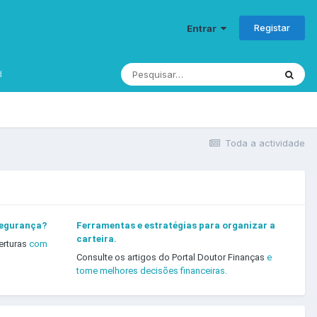
Registar
Entrar
d
Toda a actividade
segurança?
Ferramentas e estratégias para organizar a
carteira.
erturas
com
Consulte os artigos do Portal Doutor Finanças
e
tome melhores decisões financeiras.