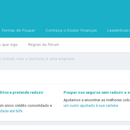
Formas de Poupar
Conheça o Doutor Finanças
Leaderboar
s que sigo
Regras do Fórum
 imóvel, mas o senhorio é uma empresa
itos e pretende reduzir
Poupar nos seguros sem reduzir a 
Ajudamos a encontrar as melhores cob
um único crédito consolidado e
um custo ajustado à sua carteira.
idade até 60%.