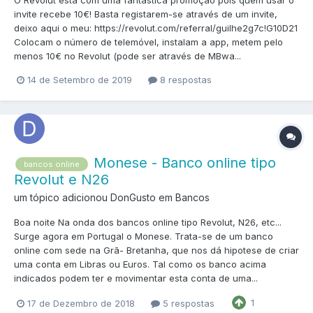
O Revolut está com uma fantástica promoção pois quem usar o
invite recebe 10€! Basta registarem-se através de um invite,
deixo aqui o meu: https://revolut.com/referral/guilhe2g7c!G10D21
Colocam o número de telemóvel, instalam a app, metem pelo
menos 10€ no Revolut (pode ser através de MBwa...
14 de Setembro de 2019
8 respostas
Monese - Banco online tipo
bancos online
Revolut e N26
um tópico adicionou DonGusto em
Bancos
Boa noite Na onda dos bancos online tipo Revolut, N26, etc...
Surge agora em Portugal o Monese. Trata-se de um banco
online com sede na Grã- Bretanha, que nos dá hipotese de criar
uma conta em Libras ou Euros. Tal como os banco acima
indicados podem ter e movimentar esta conta de uma...
1
17 de Dezembro de 2018
5 respostas