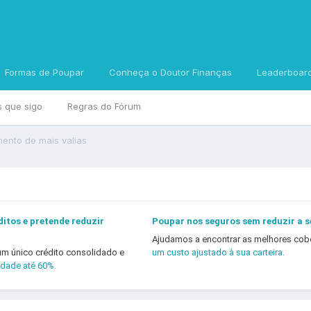
Formas de Poupar
Conheça o Doutor Finanças
Leaderboar
s que sigo
Regras do Fórum
mento de mais valias
itos e pretende reduzir
Poupar nos seguros sem reduzir a 
Ajudamos a encontrar as melhores cob
um único crédito consolidado e
um custo ajustado à sua carteira.
idade até 60%.