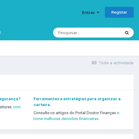
Registar
Entrar
d
Toda a actividade
segurança?
Ferramentas e estratégias para organizar a
carteira.
erturas
com
Consulte os artigos do Portal Doutor Finanças
e
tome melhores decisões financeiras.