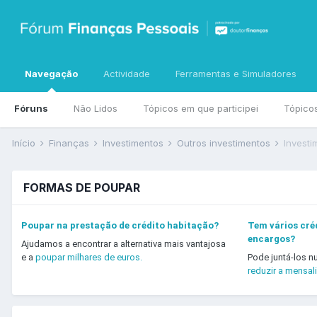
Navegação
Actividade
Ferramentas e Simuladores
Fóruns
Não Lidos
Tópicos em que participei
Tópico
Início
Finanças
Investimentos
Outros investimentos
Investi
FORMAS DE POUPAR
Poupar na prestação de crédito habitação?
Tem vários créd
encargos?
Ajudamos a encontrar a alternativa mais vantajosa
e a
poupar milhares de euros.
Pode juntá-los n
reduzir a mensal