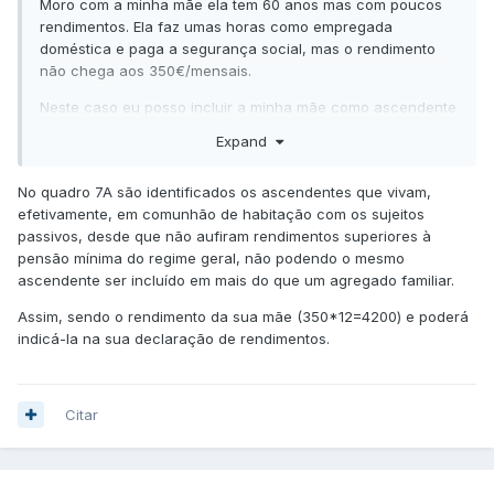
Moro com a minha mãe ela tem 60 anos mas com poucos
rendimentos. Ela faz umas horas como empregada
doméstica e paga a segurança social, mas o rendimento
não chega aos 350€/mensais.
Neste caso eu posso incluir a minha mãe como ascendente
na minha declaração de IRS?
Expand
Não consigo perceber se no caso dos ascendentes só
podem ser consideradas pessoas já reformadas.
No quadro 7A são identificados os ascendentes que vivam,
efetivamente, em comunhão de habitação com os sujeitos
Desde já grata pela atenção
passivos, desde que não aufiram rendimentos superiores à
pensão mínima do regime geral, não podendo o mesmo
ascendente ser incluído em mais do que um agregado familiar.
Assim, sendo o rendimento da sua mãe (350*12=4200) e poderá
indicá-la na sua declaração de rendimentos.
Citar