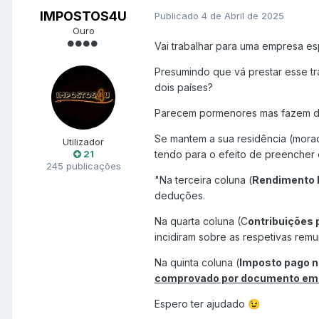
IMPOSTOS4U
Publicado
4 de Abril de 2025
Ouro
Vai trabalhar para uma empresa es
Presumindo que vá prestar esse tra
dois países?
Parecem pormenores mas fazem d
Se mantem a sua residência (morad
Utilizador
21
tendo para o efeito de preencher
245 publicações
"Na terceira coluna (
Rendimento 
deduções.
Na quarta coluna (C
ontribuições 
incidiram sobre as respetivas re
Na quinta coluna (
Imposto pago n
comprovado por documento emiti
Espero ter ajudado
😉