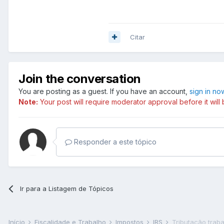
Citar
Join the conversation
You are posting as a guest. If you have an account,
sign in no
Note:
Your post will require moderator approval before it will b
Responder a este tópico
Ir para a Listagem de Tópicos
Início
Fiscalidade e Trabalho
Impostos
IRS
Tributação trab