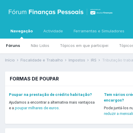
Navegação
Actividade
Ferramentas e Simuladores
Fóruns
Não Lidos
Tópicos em que participei
Tópico
Início
Fiscalidade e Trabalho
Impostos
IRS
Tributação trab
FORMAS DE POUPAR
Poupar na prestação de crédito habitação?
Tem vários créd
encargos?
Ajudamos a encontrar a alternativa mais vantajosa
e a
poupar milhares de euros.
Pode juntá-los n
reduzir a mensal