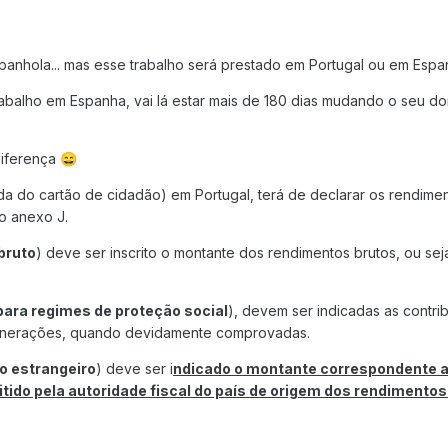
panhola... mas esse trabalho será prestado em Portugal ou em Esp
balho em Espanha, vai lá estar mais de 180 dias mudando o seu domi
iferença
😄
a do cartão de cidadão) em Portugal, terá de declarar os rendimen
 o anexo J.
bruto
) deve ser inscrito o montante dos rendimentos brutos, ou sej
para regimes de proteção social
), devem ser indicadas as contri
munerações, quando devidamente comprovadas.
o estrangeiro
) deve ser i
ndicado o montante correspondente a
do pela autoridade fiscal do país de origem dos rendimentos