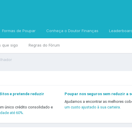
Formas de Poupar
Conheça o Doutor Finanças
Leaderboar
s que sigo
Regras do Fórum
alhador
itos e pretende reduzir
Poupar nos seguros sem reduzir a 
Ajudamos a encontrar as melhores cob
um único crédito consolidado e
um custo ajustado à sua carteira.
idade até 60%.