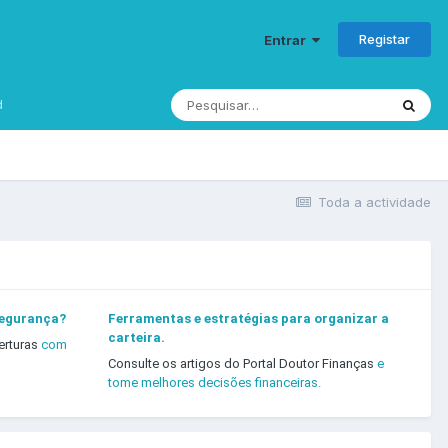
Registar
Entrar
d
Toda a actividade
segurança?
Ferramentas e estratégias para organizar a
carteira.
erturas
com
Consulte os artigos do Portal Doutor Finanças
e
tome melhores decisões financeiras.