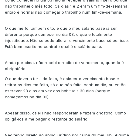
como comecei no dia 03 não ia receber o salário inteiro porque
não trabalhei o mês todo. Os dias 1 e 2 eram um fim-de-semana,
então é normal não começar o trabalho num fim-de-semana.
O que me foi também dito, é que o meu salário base ia ser
diferente porque comecei no dia 03, o que é totalmente
injustificado. Não se pode alterar o vencimento base só por isso.
Está bem escrito no contrato qual é o salário base.
Ainda por cima, não recebi o recibo de vencimento, quando é
obrigatório.
O que deveria ter sido feito, é colocar o vencimento base e
retirar os dias em falta, só que não faltei nenhum dia, ou então
escrever 28 dias em vez dos habituais 30 dias (porque
começamos no dia 03).
Apesar disso, os RH não responderam e fazem ghosting. Como
obligá-los a me pagar o restante do salário.
Não tenho direito ao apoio jurídico por culpa do meu IRS. Alguma