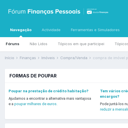
Navegação
Actividade
Ferramentas e Simuladores
Fóruns
Não Lidos
Tópicos em que participei
Tópico
Início
Finanças
Imóveis
Compra/Venda
compra de imóvel p
FORMAS DE POUPAR
Poupar na prestação de crédito habitação?
Tem vários créd
encargos?
Ajudamos a encontrar a alternativa mais vantajosa
e a
poupar milhares de euros.
Pode juntá-los n
reduzir a mensal