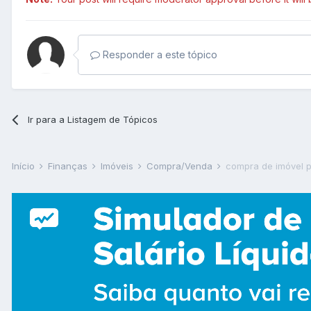
Responder a este tópico
Ir para a Listagem de Tópicos
Início
Finanças
Imóveis
Compra/Venda
compra de imóvel p