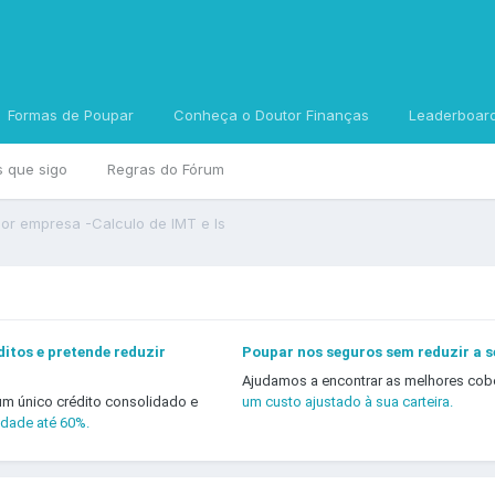
Formas de Poupar
Conheça o Doutor Finanças
Leaderboar
s que sigo
Regras do Fórum
or empresa -Calculo de IMT e Is
itos e pretende reduzir
Poupar nos seguros sem reduzir a 
Ajudamos a encontrar as melhores cob
um único crédito consolidado e
um custo ajustado à sua carteira.
idade até 60%.