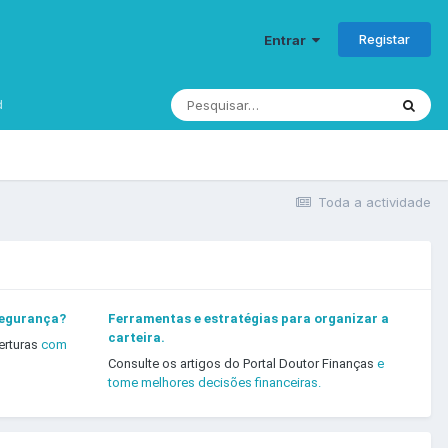
Registar
Entrar
d
Toda a actividade
segurança?
Ferramentas e estratégias para organizar a
carteira.
erturas
com
Consulte os artigos do Portal Doutor Finanças
e
tome melhores decisões financeiras.