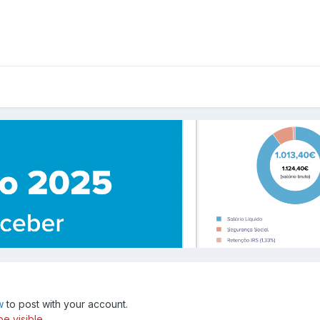
w
to post with your account.
e visible.