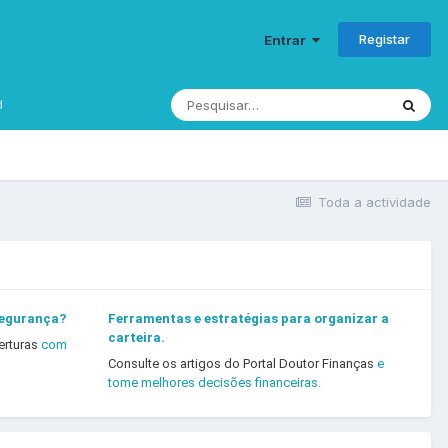
Registar
Entrar
d
Toda a actividade
segurança?
Ferramentas e estratégias para organizar a
carteira.
erturas
com
Consulte os artigos do Portal Doutor Finanças
e
tome melhores decisões financeiras.