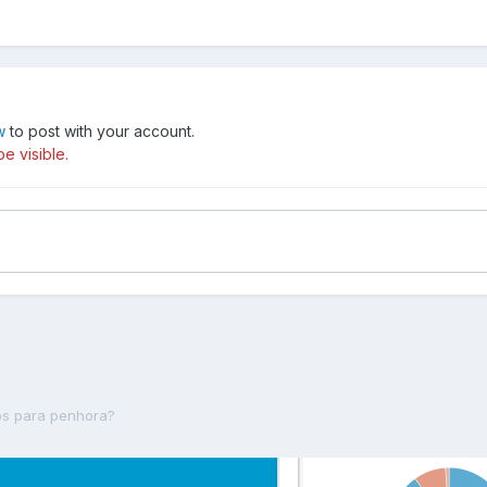
w
to post with your account.
e visible.
os para penhora?