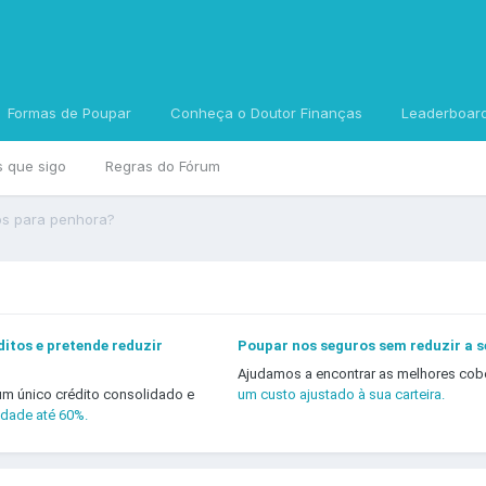
Formas de Poupar
Conheça o Doutor Finanças
Leaderboar
s que sigo
Regras do Fórum
os para penhora?
itos e pretende reduzir
Poupar nos seguros sem reduzir a 
Ajudamos a encontrar as melhores cob
um único crédito consolidado e
um custo ajustado à sua carteira.
idade até 60%.