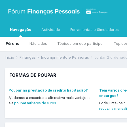
Navegação
Actividade
Ferramentas e Simuladores
Fóruns
Não Lidos
Tópicos em que participei
Tópico
Início
Finanças
Incumprimento e Penhoras
Juntar 2 ordenad
FORMAS DE POUPAR
Poupar na prestação de crédito habitação?
Tem vários créd
encargos?
Ajudamos a encontrar a alternativa mais vantajosa
e a
poupar milhares de euros.
Pode juntá-los n
reduzir a mensal