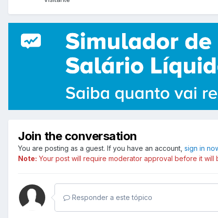
Join the conversation
You are posting as a guest. If you have an account,
sign in no
Note:
Your post will require moderator approval before it will b
Responder a este tópico