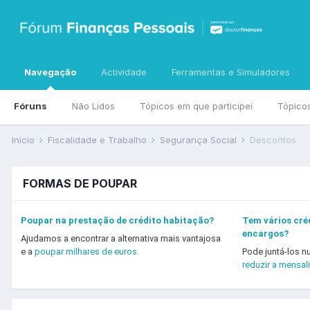
Navegação
Actividade
Ferramentas e Simuladores
Fóruns
Não Lidos
Tópicos em que participei
Tópico
Início
Fiscalidade e Trabalho
Segurança Social
Descontos
FORMAS DE POUPAR
Poupar na prestação de crédito habitação?
Tem vários créd
encargos?
Ajudamos a encontrar a alternativa mais vantajosa
e a
poupar milhares de euros.
Pode juntá-los n
reduzir a mensal