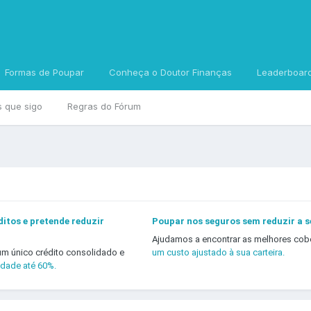
Formas de Poupar
Conheça o Doutor Finanças
Leaderboar
s que sigo
Regras do Fórum
itos e pretende reduzir
Poupar nos seguros sem reduzir a 
Ajudamos a encontrar as melhores cob
um único crédito consolidado e
um custo ajustado à sua carteira.
idade até 60%.