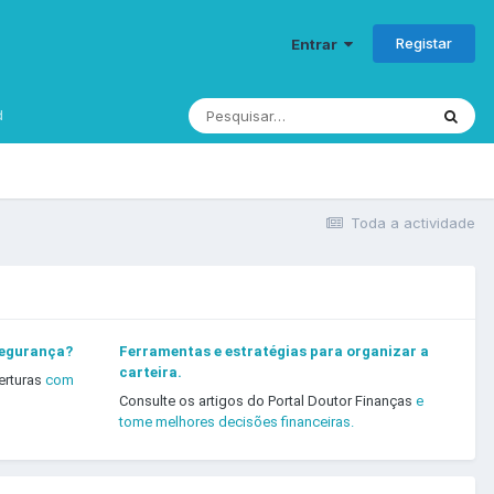
Registar
Entrar
d
Toda a actividade
segurança?
Ferramentas e estratégias para organizar a
carteira.
erturas
com
Consulte os artigos do Portal Doutor Finanças
e
tome melhores decisões financeiras.