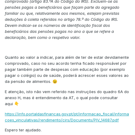
comprovado (artigo 83.ºA do Código do IRS). Excluem-se as
pensões pagas a beneficiários que façam parte do agregado
familiar ou que, relativamente aos mesmos, estejam previstas
deduções à coleta referidas no artigo 78.º do Código do IRS.
Devem indicar-se os números de identificação fiscal dos
beneficiários das pensões pagas no ano a que se refere a
declaração, bem como o respetivo valor.
Quanto ao valor a indicar, para além de ter de estar devidamente
comprovado, caso no seu acordo tenha ficado responsável por
pagar também parte de despesas com educação (por exemplo
pagar o colégio) ou de saúde, poderá acrescer esses valores ao
da pensão de alimentos.
😉
E atenção, isto não vem referido nas instruções do quadro 6A do
anexo H, mas é entendimento da AT, o qual pode consultar
aqui
👇
https://info.portaldasfinancas.gov.pt/pt/informacao_fiscal/informa
coes_vinculativas/rendimento/cirs/Documents/PIV_14687.pdf
Espero ter ajudado.