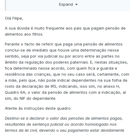
Isto porque, perante a lei, estas deduções não podem ser
Expand
acumuladas com a pensão de alimentos."
e
Olá Filipe,
"As despesas com a criança não poderão ser deduzidas à
A sua dúvida é muito frequente aos pais que pagam pensão de
colecta pelo progenitor que deduz a pensão de alimentos."
alimentos aos filhos.
Concretamente, como é que o SP garante que não está a
Perante o facto de referir que paga uma pensão de alimentos
"deduzir as restantes despesas de educação ou saúde dos
conclui-se de imediato que houve uma determinação nesse
dependentes"? Eu sei como optar por deduzir a despesa da
sentido, seja por via judicial ou por acoro entre as partes no
pensão de alimentos, escolhendo preencher esse valor no
âmbito da regulação dos poderes paternais. E, nestas situações,
campo adequado. Mas se o fizer, como garanto que estas
fica determinado nesse acordo, com quem fica a guarda e
não são anuladas por qualquer registo de despesas de
residência das crianças, que no seu caso será, certamente, com
educação ou saúde dos dependentes? Se as facturas de
a mãe, pelo que, não pode indicar dependentes na sua folha de
educação e/ou saúde são registadas pela mãe com o NIF
rosto da declaração de IRS, indicando, isso sim, no anexo H,
das crianças, então não devo declará-los como
Quadro 6A, o valor da pensão de alimentos com a indicação, aí
dependentes? Enfim, penso que já perceberam a dúvida.
sim, do NIF do dependente.
Obrigado
Atente às instruções deste quadro:
Destina-se a declarar o valor das pensões de alimentos pagas,
resultantes de sentença judicial ou acordo homologado nos
termos da lei civil, devendo o seu pagamento estar devidamente