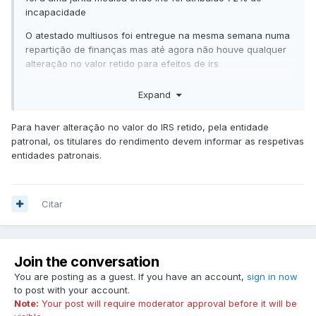
incapacidade
O atestado multiusos foi entregue na mesma semana numa
repartição de finanças mas até agora não houve qualquer
alteração no valor retido para efeitos de irs
Haverá algum erro nesta situação ou faltará entregar o
Expand
atestado em mais alguma identidade?
Para haver alteração no valor do IRS retido, pela entidade
patronal, os titulares do rendimento devem informar as respetivas
Agradeço a vossa ajuda cumprimentos
entidades patronais.
Citar
Join the conversation
You are posting as a guest. If you have an account,
sign in now
to post with your account.
Note:
Your post will require moderator approval before it will be