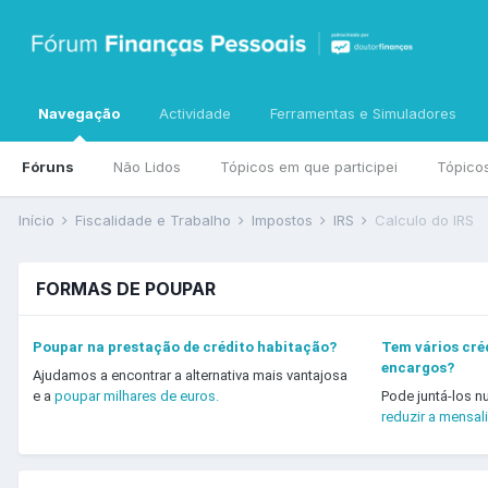
Navegação
Actividade
Ferramentas e Simuladores
Fóruns
Não Lidos
Tópicos em que participei
Tópico
Início
Fiscalidade e Trabalho
Impostos
IRS
Calculo do IRS
FORMAS DE POUPAR
Poupar na prestação de crédito habitação?
Tem vários créd
encargos?
Ajudamos a encontrar a alternativa mais vantajosa
e a
poupar milhares de euros.
Pode juntá-los n
reduzir a mensal