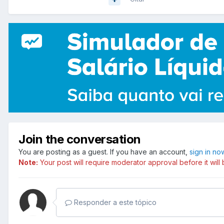
Join the conversation
You are posting as a guest. If you have an account,
sign in no
Note:
Your post will require moderator approval before it will b
Responder a este tópico