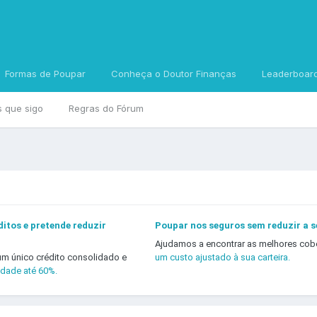
Formas de Poupar
Conheça o Doutor Finanças
Leaderboar
s que sigo
Regras do Fórum
itos e pretende reduzir
Poupar nos seguros sem reduzir a 
Ajudamos a encontrar as melhores cob
um único crédito consolidado e
um custo ajustado à sua carteira.
idade até 60%.