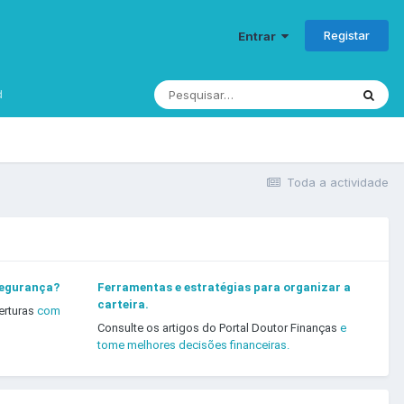
Registar
Entrar
d
Toda a actividade
segurança?
Ferramentas e estratégias para organizar a
carteira.
erturas
com
Consulte os artigos do Portal Doutor Finanças
e
tome melhores decisões financeiras.