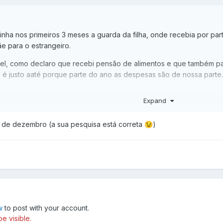
nha nos primeiros 3 meses a guarda da filha, onde recebia por par
ãe para o estrangeiro.
ível, como declaro que recebi pensão de alimentos e que também pa
é justo aaté porque parte do ano as despesas são de nossa parte.
Expand
judar.
31 de dezembro (a sua pesquisa está correta
)
😉
w
to post with your account.
e visible.