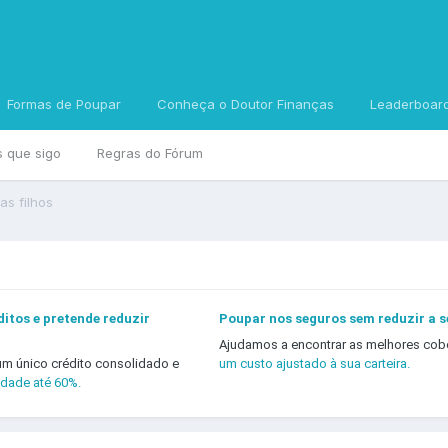
Formas de Poupar
Conheça o Doutor Finanças
Leaderboar
s que sigo
Regras do Fórum
as filhos
itos e pretende reduzir
Poupar nos seguros sem reduzir a 
Ajudamos a encontrar as melhores cob
um único crédito consolidado e
um custo ajustado à sua carteira.
idade até 60%.