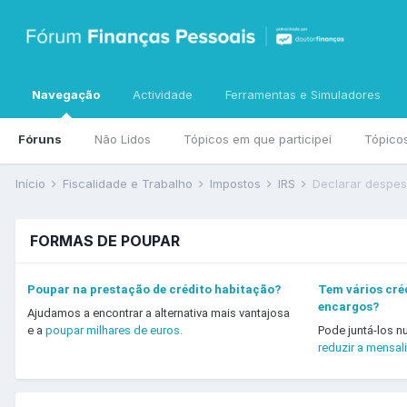
Navegação
Actividade
Ferramentas e Simuladores
Fóruns
Não Lidos
Tópicos em que participei
Tópico
Início
Fiscalidade e Trabalho
Impostos
IRS
Declarar despes
FORMAS DE POUPAR
Poupar na prestação de crédito habitação?
Tem vários créd
encargos?
Ajudamos a encontrar a alternativa mais vantajosa
e a
poupar milhares de euros.
Pode juntá-los n
reduzir a mensal