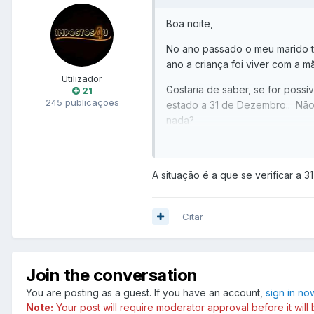
Boa noite,
No ano passado o meu marido ti
ano a criança foi viver com a m
Utilizador
Gostaria de saber, se for poss
21
245 publicações
estado a 31 de Dezembro.. Não 
nada?
Agradeço a quem me consiga a
A situação é a que se verificar a 
Citar
Join the conversation
You are posting as a guest. If you have an account,
sign in no
Note:
Your post will require moderator approval before it will b