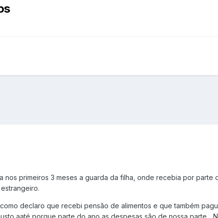
os
 nos primeiros 3 meses a guarda da filha, onde recebia por parte 
 estrangeiro.
l, como declaro que recebi pensão de alimentos e que também pague
usto aaté porque parte do ano as despesas são de nossa parte... 