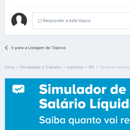
Responder a este tópico
Ir para a Listagem de Tópicos
Início
Fiscalidade e Trabalho
Impostos
IRS
Declarar despes