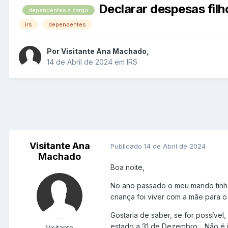
Declarar despesas filh
dependentes a cargo
irs
dependentes
Por
Visitante Ana Machado
,
14 de Abril de 2024
em
IRS
Visitante Ana
Publicado
14 de Abril de 2024
Machado
Boa noite,
No ano passado o meu marido tinha
criança foi viver com a mãe para o
Gostaria de saber, se for possíve
estado a 31 de Dezembro.. Não é j
Visitante