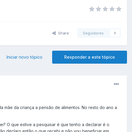
Share
Seguidores
0
Iniciar novo tópico
Responder a este tópico
da mãe da criança a pensão de alimentos. No resto do ano a
i? O que estive a pesquisar é que tenho a declarar é o
Não declaro então o que recebi e não vou beneficiar em