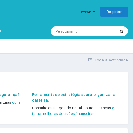
Registar
Entrar
d
Toda a actividade
segurança?
Ferramentas e estratégias para organizar a
carteira.
erturas
com
Consulte os artigos do Portal Doutor Finanças
e
tome melhores decisões financeiras.