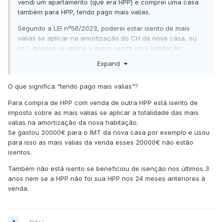
vendi um apartamento (que era HPP) e comprei uma casa
também para HPP, tendo pago mais valias.
Segundo a LEI nº56/2023, poderei estar isento de mais
valias se aplicar na amortização do CH da nova casa, ou
isto, apenas se aplica a quem vende uma habitação
secundária e faz amortização do CH da HPP ?
Expand
https://files.diariodarepublica.pt/1s/2023/10/19400/0000200
050.pdf
O que significa "tendo pago mais valias"?
Obrigado desde já.
Para compra de HPP com venda de outra HPP está isento de
imposto sobre as mais valias se aplicar a totalidade das mais
valias na amortização da nova habitação.
Se gastou 20000€ para o IMT da nova casa por exemplo e usou
para isso as mais valias da venda esses 20000€ não estão
isentos.
Também não está isento se beneficiou de isenção nos últimos 3
anos nem se a HPP não foi sua HPP nos 24 meses anteriores à
venda.