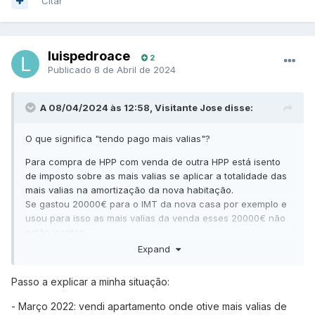
Citar
luispedroace
2
Publicado
8 de Abril de 2024
A 08/04/2024 às 12:58, Visitante Jose disse:
O que significa "tendo pago mais valias"?
Para compra de HPP com venda de outra HPP está isento
de imposto sobre as mais valias se aplicar a totalidade das
mais valias na amortização da nova habitação.
Se gastou 20000€ para o IMT da nova casa por exemplo e
usou para isso as mais valias da venda esses 20000€ não
estão isentos.
Expand
Também não está isento se beneficiou de isenção nos
últimos 3 anos nem se a HPP não foi sua HPP nos 24 meses
Passo a explicar a minha situação:
anteriores à venda.
- Março 2022: vendi apartamento onde otive mais valias de