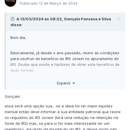
Publicado
13 de Março de 2024
A 13/03/2024 às 08:22, Gonçalo Fonseca e Silva
disse:
Bom dia,
Basicamente, já desde o ano passado, reúno as condições
para usufruir do beneficio do IRS Jovem no apuramento do
IRS. Soube que existe a hipótese de obter este beneficio de
duas formas:
1. Manter as taxas de IRS do processamento salarial
Expand
mensal inalteráveis e, na altura de entrega de IRS receber o
reembolso
Gonçalo
2. Atualizar as taxas de IRS no processamento salarial
mensal tendo em consideração este benefício e receber o
essa será uma opção sua... se a ideia for ter maior liquidez
desconto no IRS, mensalmente
mensal então deve informar a sua entidade patronal que reúne
os requisitos do IRS Jovem (terá uma redução na retenção na
Qual a melhor opção? Digo isto numa perspectiva
fonte de IRS) mas, se para si for mais interessante ter um
económica de time value of money..
reembolso, aquando da liquidação do IRS, e desse modo não