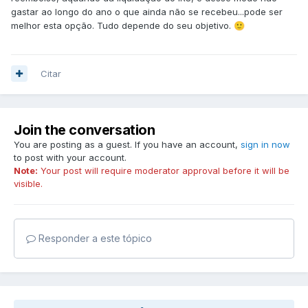
Obrigado pelo vosso contributo e disponibilidade,
gastar ao longo do ano o que ainda não se recebeu...pode ser
Gonçalo
melhor esta opção. Tudo depende do seu objetivo.
🙂
Citar
Join the conversation
You are posting as a guest. If you have an account,
sign in now
to post with your account.
Note:
Your post will require moderator approval before it will be
visible.
Responder a este tópico