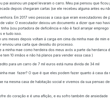
eu pai assinou um papel levaram o carro. Meu pai pensou que ficou 
cada depois chegaram cartas (se ele recebeu alguma antes eu nã
enhora. Em 2017 veio pessoas a casa que eram executadores de pe
 de valor. O executador deixou um documento a dizer que nao havi
u tinha (sou portadora de deficiência e não è facil arranjar empre
s e tudo isso.
.e uns meses depois voltam á carga em cima da minha mae de mim e
r enviou uma carta que desistiu do processo.
e a minha mae como herdeira dos meus avós a parte da herdanca 
e tem 10 irmãos e não há planos para vender essa casa )
dito para um carro de 7 mil euros está numa divida de 34 mil
minha mae fazer? O que é que eles podem fazer quanto á casa da 
ae na mesma casa de habitação social e vivemos da sua pensao de 
ofre do coração e é uma aflição, e eu sofro também de ansiedade