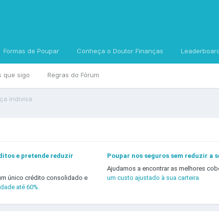
Formas de Poupar
Conheça o Doutor Finanças
Leaderboar
s que sigo
Regras do Fórum
a indivisa
itos e pretende reduzir
Poupar nos seguros sem reduzir a 
Ajudamos a encontrar as melhores cob
um único crédito consolidado e
um custo ajustado à sua carteira.
idade até 60%.