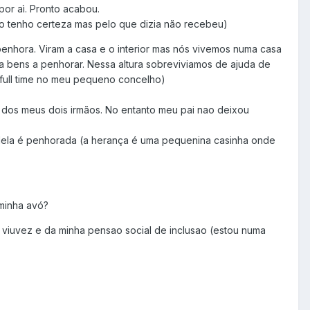
por aì. Pronto acabou.
o tenho certeza mas pelo que dizia não recebeu)
nhora. Viram a casa e o interior mas nós vivemos numa casa
a bens a penhorar. Nessa altura sobreviviamos de ajuda de
go full time no meu pequeno concelho)
 dos meus dois irmãos. No entanto meu pai nao deixou
dela é penhorada (a herança é uma pequenina casinha onde
minha avó?
viuvez e da minha pensao social de inclusao (estou numa