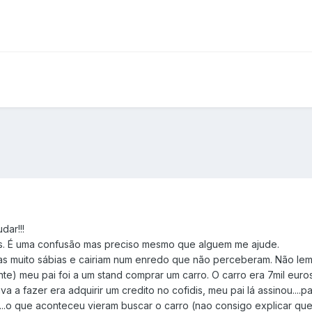
dar!!!
os. É uma confusão mas preciso mesmo que alguem me ajude.
oas muito sábias e cairiam num enredo que não perceberam. Não 
te) meu pai foi a um stand comprar um carro. O carro era 7mil eur
a a fazer era adquirir um credito no cofidis, meu pai lá assinou..
..o que aconteceu vieram buscar o carro (nao consigo explicar que