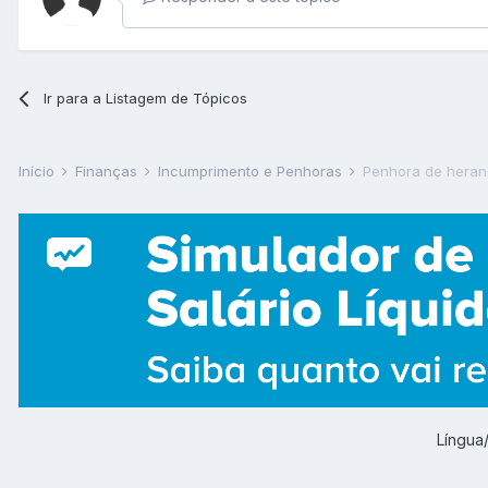
Ir para a Listagem de Tópicos
Início
Finanças
Incumprimento e Penhoras
Penhora de heranç
Língu