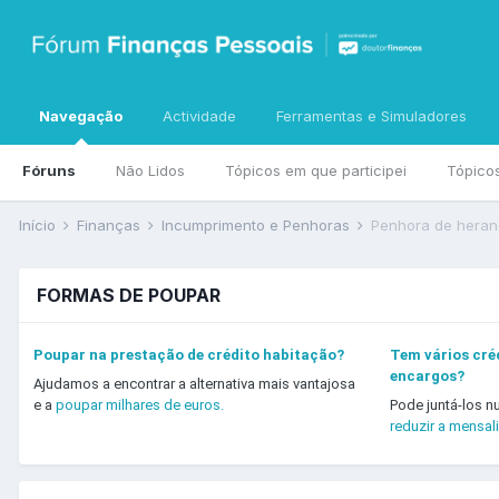
Navegação
Actividade
Ferramentas e Simuladores
Fóruns
Não Lidos
Tópicos em que participei
Tópico
Início
Finanças
Incumprimento e Penhoras
Penhora de heranç
FORMAS DE POUPAR
Poupar na prestação de crédito habitação?
Tem vários créd
encargos?
Ajudamos a encontrar a alternativa mais vantajosa
e a
poupar milhares de euros.
Pode juntá-los n
reduzir a mensal