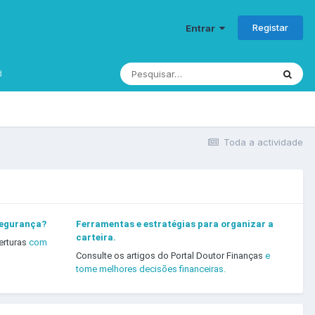
Registar
Entrar
d
Toda a actividade
segurança?
Ferramentas e estratégias para organizar a
carteira.
erturas
com
Consulte os artigos do Portal Doutor Finanças
e
tome melhores decisões financeiras.