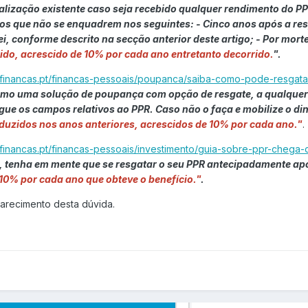
enalização existente caso seja recebido qualquer rendimento do 
s que não se enquadrem nos seguintes: - Cinco anos após a resp
ei, conforme descrito na secção anterior deste artigo; - Por mo
do, acrescido de 10% por cada ano entretanto decorrido.
".
rfinancas.pt/financas-pessoais/poupanca/saiba-como-pode-resgat
como uma solução de poupança com opção de resgate, a qualquer
gue os campos relativos ao PPR. Caso não o faça e mobilize o d
duzidos nos anos anteriores, acrescidos de 10% por cada ano."
.
rfinancas.pt/financas-pessoais/investimento/guia-sobre-ppr-cheg
, tenha em mente que se resgatar o seu PPR antecipadamente após
0% por cada ano que obteve o benefício."
.
larecimento desta dúvida.