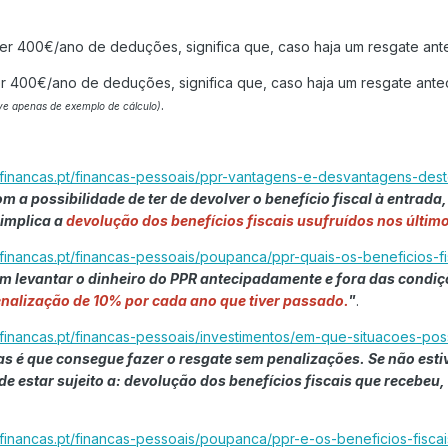
r 400€/ano de deduções, significa que, caso haja um resgate ante
r 400€/ano de deduções, significa que, caso haja um resgate ante
.
e apenas de exemplo de cálculo)
rfinancas.pt/financas-pessoais/ppr-vantagens-e-desvantagens-des
 possibilidade de ter de devolver o benefício fiscal à entrada, 
implica a
devolução dos benefícios fiscais usufruídos nos últim
financas.pt/financas-pessoais/poupanca/ppr-quais-os-beneficios-fis
uem levantar o dinheiro do PPR antecipadamente e fora das condi
nalização de 10% por cada ano que tiver passado.
"
.
rfinancas.pt/financas-pessoais/investimentos/em-que-situacoes-po
as é que consegue fazer o resgate sem penalizações. Se não est
e estar sujeito a: devolução dos benefícios fiscais que recebeu,
financas.pt/financas-pessoais/poupanca/ppr-e-os-beneficios-fiscai