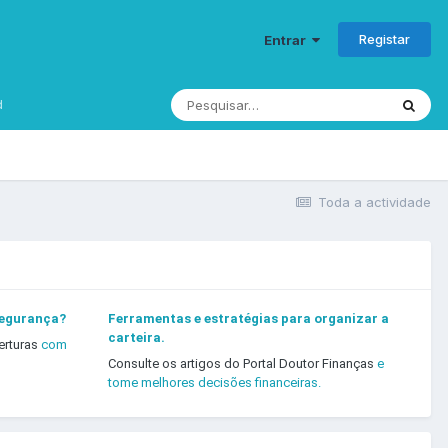
Registar
Entrar
d
Toda a actividade
segurança?
Ferramentas e estratégias para organizar a
carteira.
erturas
com
Consulte os artigos do Portal Doutor Finanças
e
tome melhores decisões financeiras.