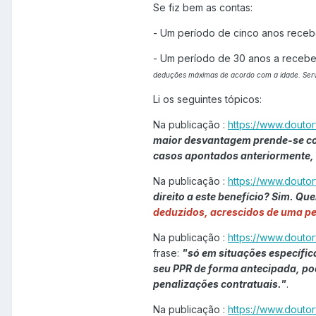
Se fiz bem as contas:
- Um período de cinco anos recebe
- Um período de 30 anos a recebe
deduções máximas de acordo com a idade. Serv
Li os seguintes tópicos:
Na publicação :
https://www.douto
maior desvantagem prende-se com a
casos apontados anteriormente, 
Na publicação :
https://www.doutor
direito a este benefício? Sim. Q
deduzidos, acrescidos de uma pe
Na publicação :
https://www.douto
frase:
"só em situações específic
seu PPR de forma antecipada, pod
penalizações contratuais."
.
Na publicação :
https://www.doutor