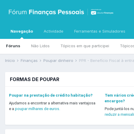
Navegação
Actividade
Ferramentas e Simuladores
Fóruns
Não Lidos
Tópicos em que participei
Tópico
Início
Finanças
Poupar dinheiro
PPR - Benefício Fiscal à entr
FORMAS DE POUPAR
Poupar na prestação de crédito habitação?
Tem vários créd
encargos?
Ajudamos a encontrar a alternativa mais vantajosa
e a
poupar milhares de euros.
Pode juntá-los n
reduzir a mensal