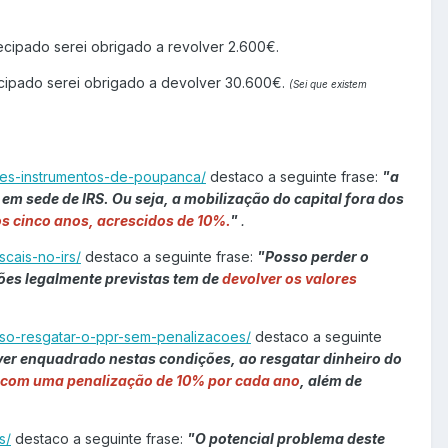
cipado serei obrigado a revolver 2.600€.
cipado serei obrigado a devolver 30.600€.
(Sei que existem
tes-instrumentos-de-poupanca/
destaco a seguinte frase:
"a
em sede de IRS. Ou seja, a mobilização do capital fora dos
os cinco anos, acrescidos de 10%.
"
.
cais-no-irs/
destaco a seguinte frase:
"Posso perder o
ções legalmente previstas tem de
devolver os valores
sso-resgatar-o-ppr-sem-penalizacoes/
destaco a seguinte
iver enquadrado nestas condições, ao resgatar dinheiro do
com uma penalização de 10% por cada ano
, além de
s/
destaco a seguinte frase:
"O potencial problema deste