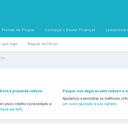
Formas de Poupar
Conheça o Doutor Finanças
Leaderboar
s que sigo
Regras do Fórum
ada
itos e pretende reduzir
Poupar nos seguros sem reduzir a 
Ajudamos a encontrar as melhores cob
um único crédito consolidado e
um custo ajustado à sua carteira.
idade até 60%.