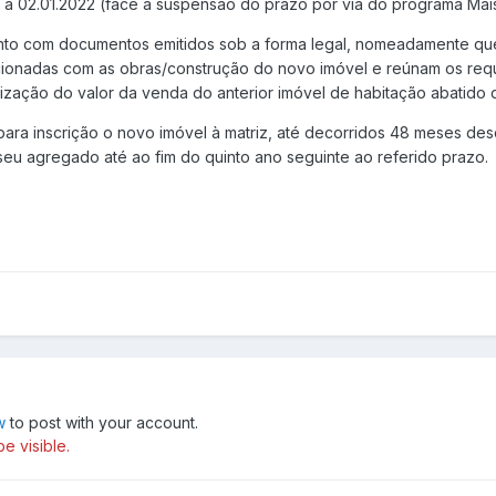
 a 02.01.2022 (face à suspensão do prazo por via do programa Mai
nto com documentos emitidos sob a forma legal, nomeadamente qu
ionadas com as obras/construção do novo imóvel e reúnam os requi
ilização do valor da venda do anterior imóvel de habitação abatido 
ara inscrição o novo imóvel à matriz, até decorridos 48 meses des
seu agregado até ao fim do quinto ano seguinte ao referido prazo.
w
to post with your account.
e visible.