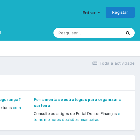
Registar
Entrar
d
Toda a actividade
segurança?
Ferramentas e estratégias para organizar a
carteira.
erturas
com
Consulte os artigos do Portal Doutor Finanças
e
tome melhores decisões financeiras.