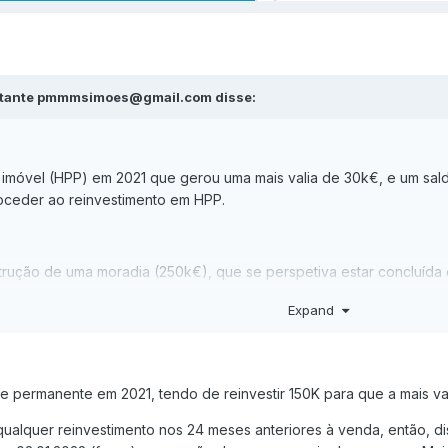
sitante pmmmsimoes@gmail.com disse:
móvel (HPP) em 2021 que gerou uma mais valia de 30k€, e um saldo
ceder ao reinvestimento em HPP.
strução de uma moradia (250k€), que se perspetiva estar concluída
a execução de 120 k€, recorrendo em 2024 a capital próprio de 60
Expand
por recurso a crédito bancário.
o seguinte: Se
em 12/2024 as faturas-recibo contemplarem o valor d
e permanente em 2021, tendo de reinvestir 150K para que a mais vali
nanças aceitam que foi efetuada uma utilização do capital (60k€)
pa
 e só depois formalizar o crédito habitação?
ualquer reinvestimento nos 24 meses anteriores à venda, então, d