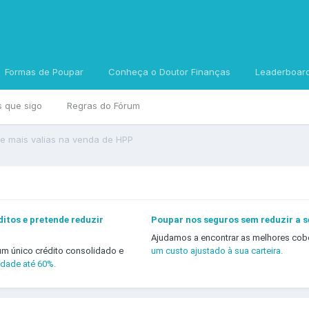
Formas de Poupar
Conheça o Doutor Finanças
Leaderboar
s que sigo
Regras do Fórum
de mais valias na venda de HPP
itos e pretende reduzir
Poupar nos seguros sem reduzir a 
Ajudamos a encontrar as melhores cob
um único crédito consolidado e
um custo ajustado à sua carteira.
idade até 60%.