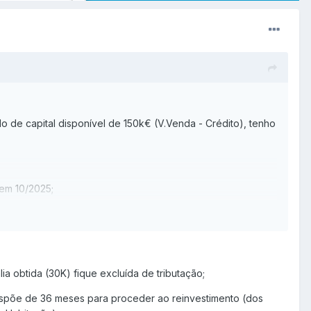
 de capital disponível de 150k€ (V.Venda - Crédito), tenho
 em 10/2025;
k€ e 60k€ de crédito bancário;
e 120k€ e se tiver
comprovativo do banco que a utilização
a obtida (30K) fique excluída de tributação;
ra efeitos de reinvestimento das mais-valias ou se devo em
ispõe de 36 meses para proceder ao reinvestimento (dos