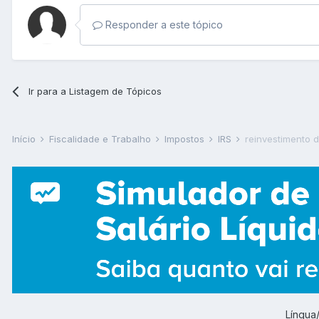
Responder a este tópico
Ir para a Listagem de Tópicos
Início
Fiscalidade e Trabalho
Impostos
IRS
reinvestimento 
Língu