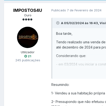
IMPOSTOS4U
Publicado
7 de Fevereiro de 2024
Ouro
A 05/02/2024 às 16:43, Vi
Boa tarde,
Tendo realizado uma venda de i
até dezembro de 2024 para pro
Utilizador
Considerando que:
21
245 publicações
- em 03/2024 vou iniciar a con
- até 12/2024 perspetiva-se um
- o remanescente em 2025 será 
Resumindo:
Assim, solicito a Vossa ajuda n
1- Vendeu a sua habitação própria 
foi de 60k€, pergunto se as Fi
primeiro lugar utilizar o capital
2- Pressupondo que não efetuou q