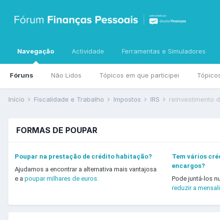
Navegação
Actividade
Ferramentas e Simuladores
Fóruns
Não Lidos
Tópicos em que participei
Tópico
Início
Fiscalidade e Trabalho
Impostos
IRS
reinvestimento 
FORMAS DE POUPAR
Poupar na prestação de crédito habitação?
Tem vários créd
encargos?
Ajudamos a encontrar a alternativa mais vantajosa
e a
poupar milhares de euros.
Pode juntá-los n
reduzir a mensal