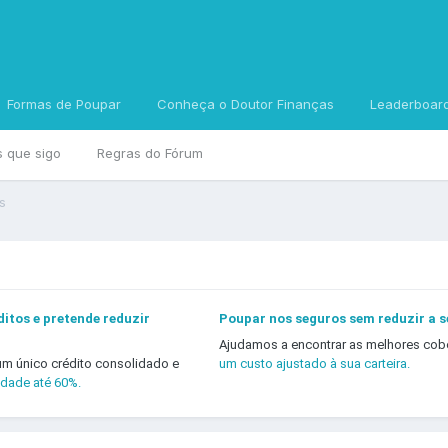
Formas de Poupar
Conheça o Doutor Finanças
Leaderboar
s que sigo
Regras do Fórum
s
itos e pretende reduzir
Poupar nos seguros sem reduzir a 
Ajudamos a encontrar as melhores cob
um único crédito consolidado e
um custo ajustado à sua carteira.
idade até 60%.