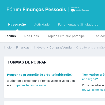
Navegação
Actividade
Ferramentas e Simuladores
Fóruns
Não Lidos
Tópicos em que participei
Tópico
Início
Finanças
Imóveis
Compra/Venda
Credito entre irmão
FORMAS DE POUPAR
Poupar na prestação de crédito habitação?
Tem vários créd
encargos?
Ajudamos a encontrar a alternativa mais vantajosa
e a
poupar milhares de euros.
Pode juntá-los n
reduzir a mensal