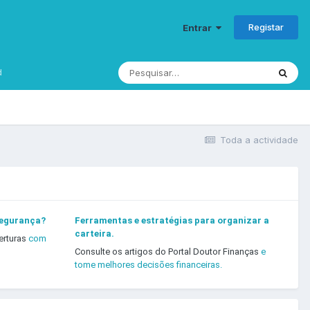
Registar
Entrar
d
Toda a actividade
segurança?
Ferramentas e estratégias para organizar a
carteira.
erturas
com
Consulte os artigos do Portal Doutor Finanças
e
tome melhores decisões financeiras.