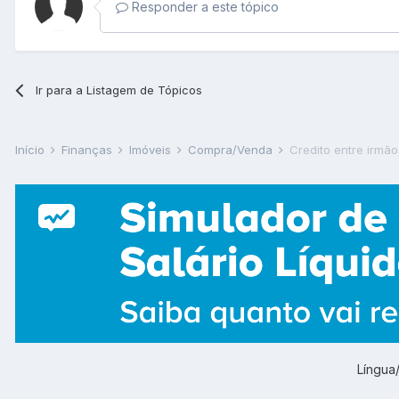
Responder a este tópico
Ir para a Listagem de Tópicos
Início
Finanças
Imóveis
Compra/Venda
Credito entre irmão
Língu