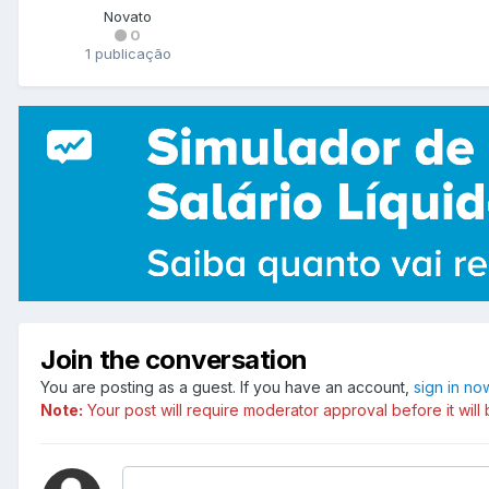
Novato
0
1 publicação
Join the conversation
You are posting as a guest. If you have an account,
sign in no
Note:
Your post will require moderator approval before it will b