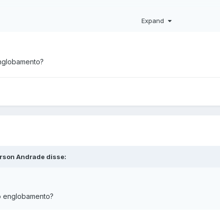
Expand
englobamento?
erson Andrade disse:
o englobamento?