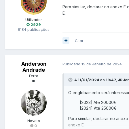
Para simular, declarar no anexo E 
E.
Utilizador
2929
8184 publicações
Citar
Anderson
Publicado
15 de Janeiro de 2024
Andrade
Ferro
A 11/01/2024 às 19:47, JRJo
O englobamento será interessant
[2023] Até 20000€
[2024] Até 25000€
Para simular, declarar no anexo
Novato
anexo E.
0