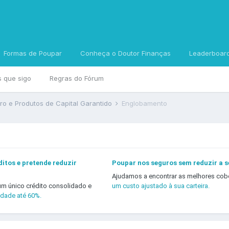
Formas de Poupar
Conheça o Doutor Finanças
Leaderboar
s que sigo
Regras do Fórum
rro e Produtos de Capital Garantido
Englobamento
itos e pretende reduzir
Poupar nos seguros sem reduzir a 
Ajudamos a encontrar as melhores cob
um único crédito consolidado e
um custo ajustado à sua carteira.
idade até 60%.