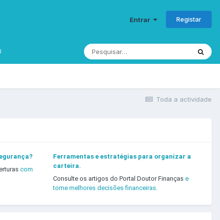
Registar
Entrar
d
Toda a actividade
segurança?
Ferramentas e estratégias para organizar a
carteira.
erturas
com
Consulte os artigos do Portal Doutor Finanças
e
tome melhores decisões financeiras.