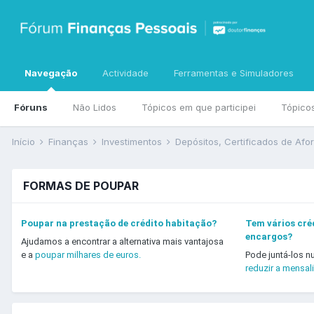
Navegação
Actividade
Ferramentas e Simuladores
Fóruns
Não Lidos
Tópicos em que participei
Tópico
Início
Finanças
Investimentos
Depósitos, Certificados de Afo
FORMAS DE POUPAR
Poupar na prestação de crédito habitação?
Tem vários créd
encargos?
Ajudamos a encontrar a alternativa mais vantajosa
e a
poupar milhares de euros.
Pode juntá-los n
reduzir a mensal