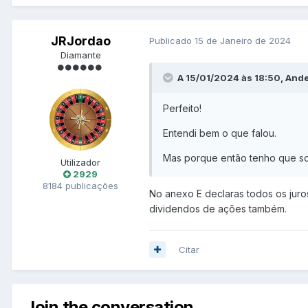
JRJordao
Publicado
15 de Janeiro de 2024
Diamante
A 15/01/2024 às 18:50, And
Perfeito!
Entendi bem o que falou.
Mas porque então tenho que so
Utilizador
2929
8184 publicações
No anexo E declaras todos os juros
dividendos de ações também.
Citar
Join the conversation