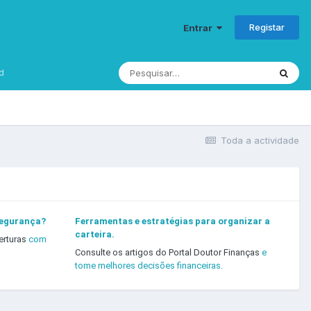
Registar
Entrar
d
Toda a actividade
segurança?
Ferramentas e estratégias para organizar a
carteira.
erturas
com
Consulte os artigos do Portal Doutor Finanças
e
tome melhores decisões financeiras.