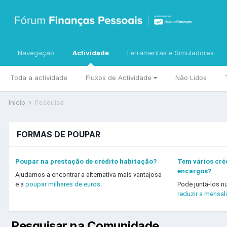
Navegação
Actividade
Ferramentas e Simuladores
Toda a actividade
Fluxos de Actividade
Não Lidos
Início
Pesquisa
FORMAS DE POUPAR
Poupar na prestação de crédito habitação?
Tem vários créd
encargos?
Ajudamos a encontrar a alternativa mais vantajosa
e a
poupar milhares de euros.
Pode juntá-los n
reduzir a mensal
Pesquisar na Comunidade