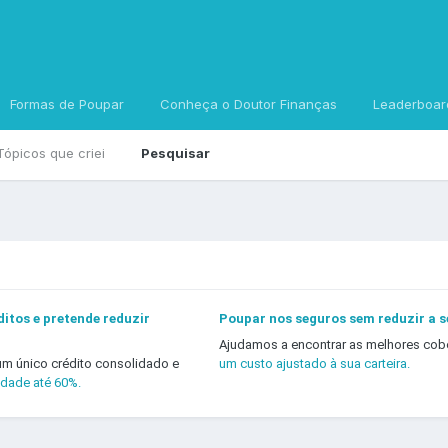
Formas de Poupar
Conheça o Doutor Finanças
Leaderboar
Tópicos que criei
Pesquisar
itos e pretende reduzir
Poupar nos seguros sem reduzir a 
Ajudamos a encontrar as melhores cob
um único crédito consolidado e
um custo ajustado à sua carteira.
idade até 60%.