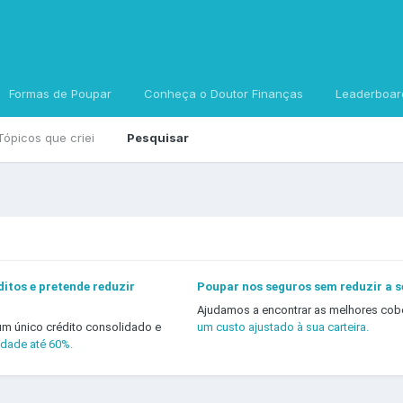
Formas de Poupar
Conheça o Doutor Finanças
Leaderboar
Tópicos que criei
Pesquisar
itos e pretende reduzir
Poupar nos seguros sem reduzir a 
Ajudamos a encontrar as melhores cob
um único crédito consolidado e
um custo ajustado à sua carteira.
idade até 60%.