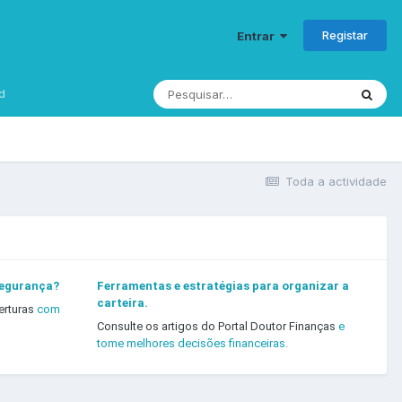
Registar
Entrar
d
Toda a actividade
segurança?
Ferramentas e estratégias para organizar a
carteira.
erturas
com
Consulte os artigos do Portal Doutor Finanças
e
tome melhores decisões financeiras.