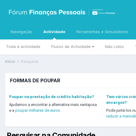
Navegação
Actividade
Ferramentas e Simuladores
Toda a actividade
Fluxos de Actividade
Não Lidos
Início
Pesquisa
FORMAS DE POUPAR
Poupar na prestação de crédito habitação?
Tem vários créd
encargos?
Ajudamos a encontrar a alternativa mais vantajosa
e a
poupar milhares de euros.
Pode juntá-los n
reduzir a mensal
Pesquisar na Comunidade