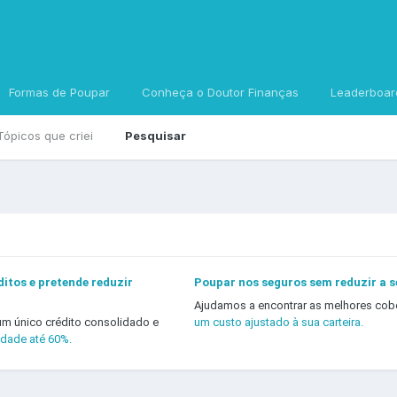
Formas de Poupar
Conheça o Doutor Finanças
Leaderboar
Tópicos que criei
Pesquisar
itos e pretende reduzir
Poupar nos seguros sem reduzir a 
Ajudamos a encontrar as melhores cob
um único crédito consolidado e
um custo ajustado à sua carteira.
idade até 60%.