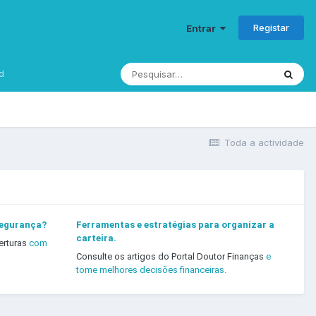
Registar
Entrar
d
Toda a actividade
segurança?
Ferramentas e estratégias para organizar a
carteira.
erturas
com
Consulte os artigos do Portal Doutor Finanças
e
tome melhores decisões financeiras.