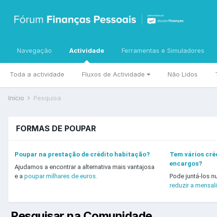
Navegação
Actividade
Ferramentas e Simuladores
Toda a actividade
Fluxos de Actividade
Não Lidos
Início
Pesquisa
FORMAS DE POUPAR
Poupar na prestação de crédito habitação?
Tem vários créd
encargos?
Ajudamos a encontrar a alternativa mais vantajosa
e a
poupar milhares de euros.
Pode juntá-los n
reduzir a mensal
Pesquisar na Comunidade