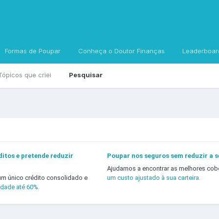
Formas de Poupar
Conheça o Doutor Finanças
Leaderboar
Tópicos que criei
Pesquisar
itos e pretende reduzir
Poupar nos seguros sem reduzir a 
Ajudamos a encontrar as melhores cob
um único crédito consolidado e
um custo ajustado à sua carteira.
idade até 60%.