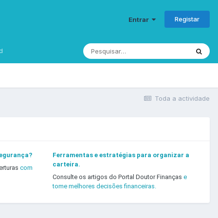
Registar
Entrar
d
Toda a actividade
segurança?
Ferramentas e estratégias para organizar a
carteira.
erturas
com
Consulte os artigos do Portal Doutor Finanças
e
tome melhores decisões financeiras.