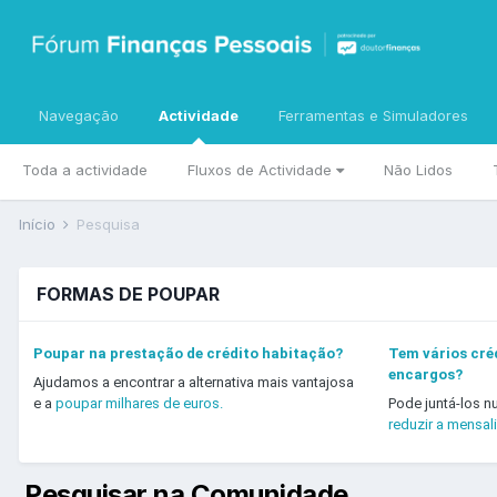
Navegação
Actividade
Ferramentas e Simuladores
Toda a actividade
Fluxos de Actividade
Não Lidos
Início
Pesquisa
FORMAS DE POUPAR
Poupar na prestação de crédito habitação?
Tem vários créd
encargos?
Ajudamos a encontrar a alternativa mais vantajosa
e a
poupar milhares de euros.
Pode juntá-los n
reduzir a mensal
Pesquisar na Comunidade