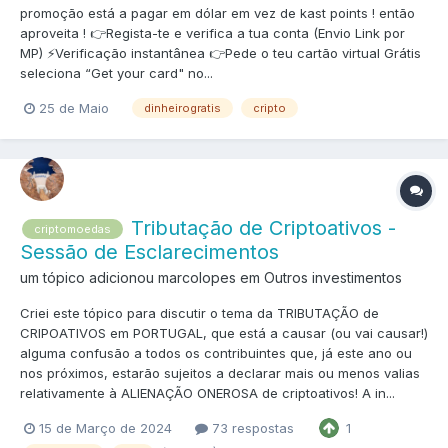
promoção está a pagar em dólar em vez de kast points ! então
aproveita ! 👉Regista-te e verifica a tua conta (Envio Link por
MP) ⚡️Verificação instantânea 👉Pede o teu cartão virtual Grátis
seleciona “Get your card" no...
25 de Maio
dinheirogratis
cripto
Tributação de Criptoativos -
criptomoedas
Sessão de Esclarecimentos
um tópico adicionou marcolopes em
Outros investimentos
Criei este tópico para discutir o tema da TRIBUTAÇÃO de
CRIPOATIVOS em PORTUGAL, que está a causar (ou vai causar!)
alguma confusão a todos os contribuintes que, já este ano ou
nos próximos, estarão sujeitos a declarar mais ou menos valias
relativamente à ALIENAÇÃO ONEROSA de criptoativos! A in...
1
15 de Março de 2024
73 respostas