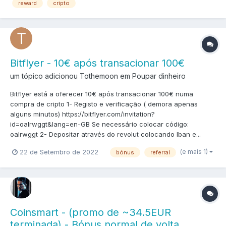
reward
cripto
Bitflyer - 10€ após transacionar 100€
um tópico adicionou Tothemoon em
Poupar dinheiro
Bitflyer está a oferecer 10€ após transacionar 100€ numa
compra de cripto 1- Registo e verificação ( demora apenas
alguns minutos) https://bitflyer.com/invitation?
id=oalrwggt&lang=en-GB Se necessário colocar código:
oalrwggt 2- Depositar através do revolut colocando Iban e...
(e mais 1)
22 de Setembro de 2022
bónus
referral
Coinsmart - (promo de ~34.5EUR
terminada) - Bónus normal de volta