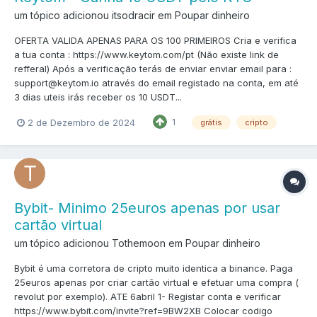
um tópico adicionou itsodracir em
Poupar dinheiro
OFERTA VALIDA APENAS PARA OS 100 PRIMEIROS Cria e verifica
a tua conta : https://www.keytom.com/pt (Não existe link de
refferal) Após a verificação terás de enviar enviar email para :
support@keytom.io através do email registado na conta, em até
3 dias uteis irás receber os 10 USDT...
1
2 de Dezembro de 2024
grátis
cripto
Bybit- Minimo 25euros apenas por usar
cartão virtual
um tópico adicionou Tothemoon em
Poupar dinheiro
Bybit é uma corretora de cripto muito identica a binance. Paga
25euros apenas por criar cartão virtual e efetuar uma compra (
revolut por exemplo). ATE 6abril 1- Registar conta e verificar
https://www.bybit.com/invite?ref=9BW2XB Colocar codigo