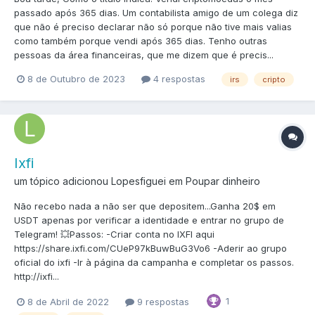
passado após 365 dias. Um contabilista amigo de um colega diz
que não é preciso declarar não só porque não tive mais valias
como também porque vendi após 365 dias. Tenho outras
pessoas da área financeiras, que me dizem que é precis...
8 de Outubro de 2023
4 respostas
irs
cripto
Ixfi
um tópico adicionou Lopesfiguei em
Poupar dinheiro
Não recebo nada a não ser que depositem...Ganha 20$ em
USDT apenas por verificar a identidade e entrar no grupo de
Telegram! 💥Passos: -Criar conta no IXFI aqui
https://share.ixfi.com/CUeP97kBuwBuG3Vo6 -Aderir ao grupo
oficial do ixfi -Ir à página da campanha e completar os passos.
http://ixfi...
1
8 de Abril de 2022
9 respostas