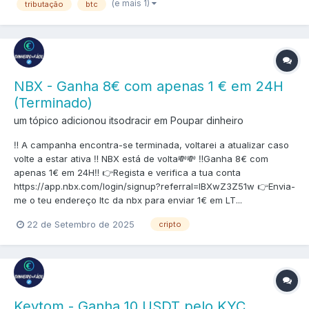
(e mais 1)
tributação
btc
NBX - Ganha 8€ com apenas 1 € em 24H
(Terminado)
um tópico adicionou itsodracir em
Poupar dinheiro
‼️ A campanha encontra-se terminada, voltarei a atualizar caso
volte a estar ativa ‼️ NBX está de volta💸💸 ‼️Ganha 8€ com
apenas 1€ em 24H‼️ 👉Regista e verifica a tua conta
https://app.nbx.com/login/signup?referral=IBXwZ3Z51w 👉Envia-
me o teu endereço ltc da nbx para enviar 1€ em LT...
22 de Setembro de 2025
cripto
Keytom - Ganha 10 USDT pelo KYC