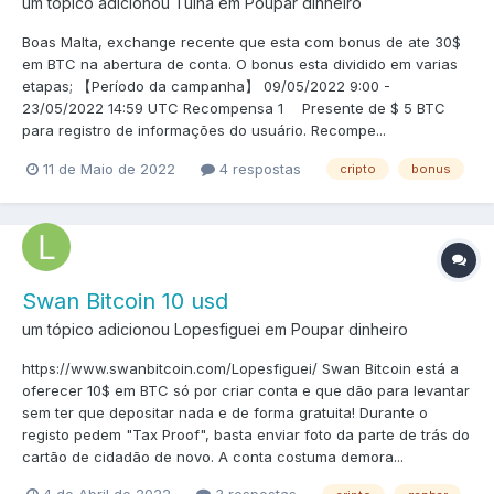
um tópico adicionou Tulha em
Poupar dinheiro
Boas Malta, exchange recente que esta com bonus de ate 30$
em BTC na abertura de conta. O bonus esta dividido em varias
etapas; 【Período da campanha】 09/05/2022 9:00 -
23/05/2022 14:59 UTC Recompensa 1 Presente de $ 5 BTC
para registro de informações do usuário. Recompe...
11 de Maio de 2022
4 respostas
cripto
bonus
Swan Bitcoin 10 usd
um tópico adicionou Lopesfiguei em
Poupar dinheiro
https://www.swanbitcoin.com/Lopesfiguei/ Swan Bitcoin está a
oferecer 10$ em BTC só por criar conta e que dão para levantar
sem ter que depositar nada e de forma gratuita! Durante o
registo pedem "Tax Proof", basta enviar foto da parte de trás do
cartão de cidadão de novo. A conta costuma demora...